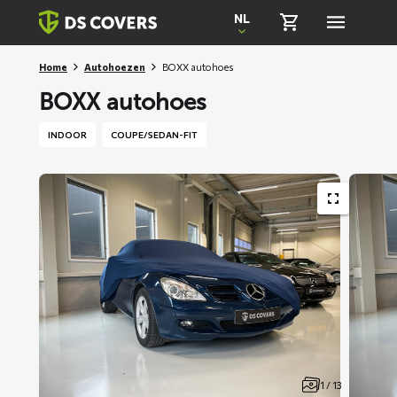
Skiplinks
NL
Home
Autohoezen
BOXX autohoes
BOXX autohoes
INDOOR
COUPE/SEDAN-FIT
1 / 13