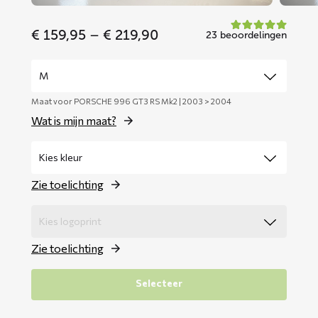
Price
€
159,95
–
€
219,90
23 beoordelingen
range:
€ 159,95
through
€ 219,90
Maat voor PORSCHE 996 GT3 RS Mk2 | 2003 > 2004
Wat is mijn maat?
Zie toelichting
Zie toelichting
Selecteer