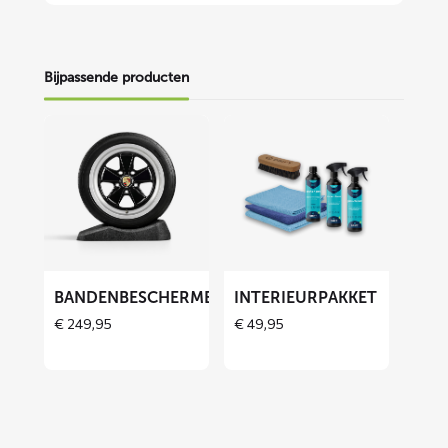
Bijpassende producten
Lees
Lees
meer
meer
over
over
Bandenbeschermers
Interieurpakket
ET
BANDENBESCHERMERS
INTERIEURPAKKET
€
249,95
€
49,95