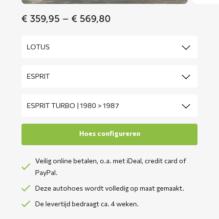
Price
€
359,95
–
€
569,80
range:
€ 359,95
through
€ 569,80
Veilig online betalen, o.a. met iDeal, credit card of
PayPal.
Deze autohoes wordt volledig op maat gemaakt.
De levertijd bedraagt ca. 4 weken.