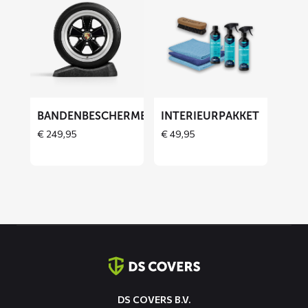
meer
meer
over
over
Bandenbeschermers
Interieurpakket
ET
BANDENBESCHERMERS
INTERIEURPAKKET
€
249,95
€
49,95
Contact
informatie
DS COVERS B.V.