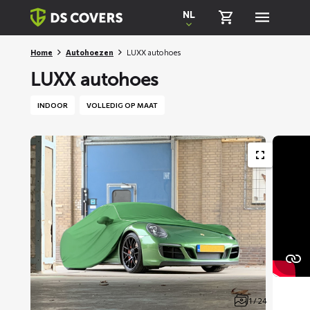
Skiplinks
NL
Home
Autohoezen
LUXX autohoes
LUXX autohoes
INDOOR
VOLLEDIG OP MAAT
1 / 24