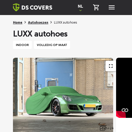
Skiplinks
NL
Home
Autohoezen
LUXX autohoes
LUXX autohoes
INDOOR
VOLLEDIG OP MAAT
1 / 24