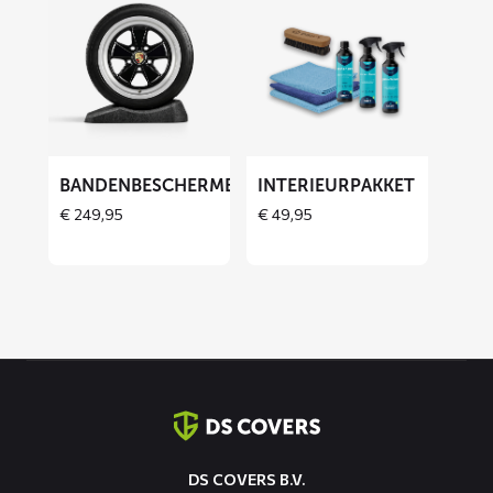
meer
meer
over
over
Bandenbeschermers
Interieurpakket
ET
BANDENBESCHERMERS
INTERIEURPAKKET
€
249,95
€
49,95
Contact
informatie
DS COVERS B.V.