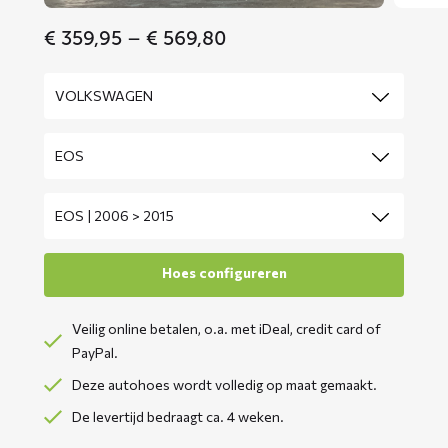
Price
€
359,95
–
€
569,80
range:
€ 359,95
through
€ 569,80
Veilig online betalen, o.a. met iDeal, credit card of
PayPal.
Deze autohoes wordt volledig op maat gemaakt.
De levertijd bedraagt ca. 4 weken.