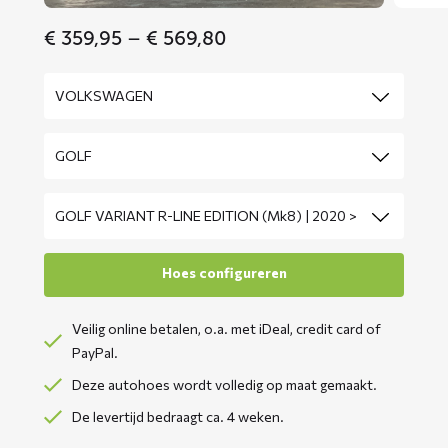
Price
€
359,95
–
€
569,80
range:
€ 359,95
through
€ 569,80
Veilig online betalen, o.a. met iDeal, credit card of
PayPal.
Deze autohoes wordt volledig op maat gemaakt.
De levertijd bedraagt ca. 4 weken.