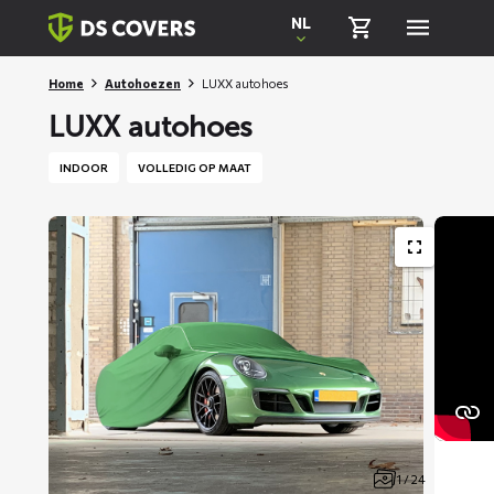
Skiplinks
NL
Home
Autohoezen
LUXX autohoes
LUXX autohoes
INDOOR
VOLLEDIG OP MAAT
1 / 24