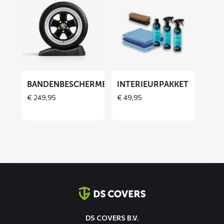
meer
meer
over
over
Bandenbeschermers
Interieurpakket
ET
BANDENBESCHERMERS
INTERIEURPAKKET
€
249,95
€
49,95
Contact
informatie
DS COVERS B.V.