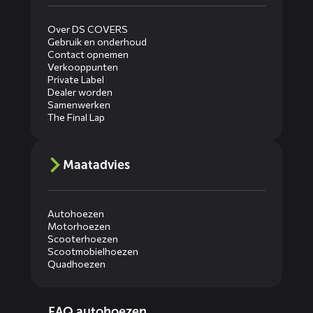
Over DS COVERS
Gebruik en onderhoud
Contact opnemen
Verkooppunten
Private Label
Dealer worden
Samenwerken
The Final Lap
Maatadvies
Autohoezen
Motorhoezen
Scooterhoezen
Scootmobielhoezen
Quadhoezen
Diensten
FAQ autohoezen
menus