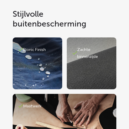
Stijlvolle
buitenbescherming
Bionic Finish
Zachte
binnenzijde
Maatwerk