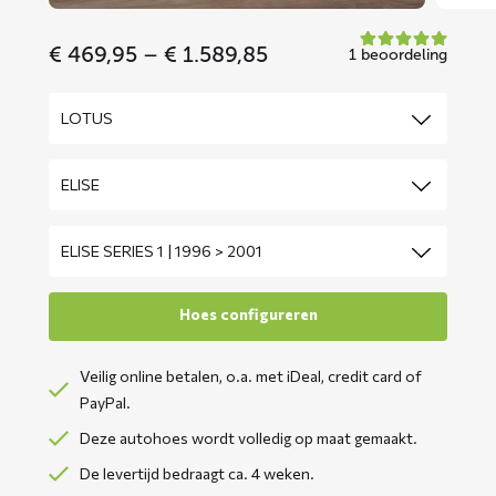
Price
€
469,95
–
€
1.589,85
1 beoordeling
range:
€ 469,95
through
€ 1.589,85
Veilig online betalen, o.a. met iDeal, credit card of
PayPal.
Deze autohoes wordt volledig op maat gemaakt.
De levertijd bedraagt ca. 4 weken.