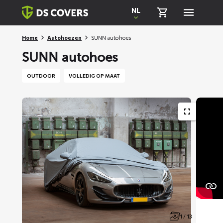
Skiplinks
NL
Home
Autohoezen
SUNN autohoes
SUNN autohoes
OUTDOOR
VOLLEDIG OP MAAT
1 / 13