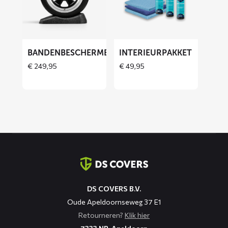
Bandenbeschermers
Interieurpakket
BANDENBESCHERMERS
INTERIEURPAKKET
THOES
€
249,95
€
49,95
Contact
informatie
DS COVERS B.V.
Oude Apeldoornseweg 37 E1
Retourneren?
Klik hier