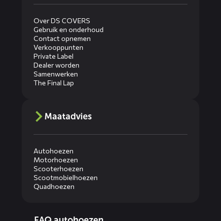
Over DS COVERS
Gebruik en onderhoud
Contact opnemen
Verkooppunten
Private Label
Dealer worden
Samenwerken
The Final Lap
Maatadvies
Autohoezen
Motorhoezen
Scooterhoezen
Scootmobielhoezen
Quadhoezen
Diensten
FAQ autohoezen
menus