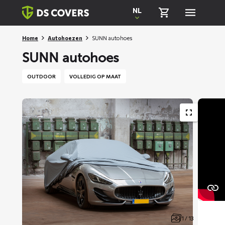
Skiplinks
NL
Home
Autohoezen
SUNN autohoes
SUNN autohoes
OUTDOOR
VOLLEDIG OP MAAT
1 / 13