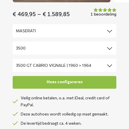
Price
€
469,95
–
€
1.589,85
1 beoordeling
range:
€ 469,95
through
€ 1.589,85
Veilig online betalen, o.a. met iDeal, credit card of
PayPal.
Deze autohoes wordt volledig op maat gemaakt.
De levertijd bedraagt ca. 4 weken.