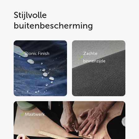
Stijlvolle
buitenbescherming
Bionic Finish
Zachte
binnenzijde
Maatwerk