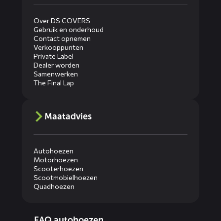
Over DS COVERS
Gebruik en onderhoud
Contact opnemen
Verkooppunten
Private Label
Dealer worden
Samenwerken
The Final Lap
Maatadvies
Autohoezen
Motorhoezen
Scooterhoezen
Scootmobielhoezen
Quadhoezen
Diensten
FAQ autohoezen
menus