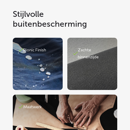
Stijlvolle
buitenbescherming
Bionic Finish
Zachte
binnenzijde
Maatwerk