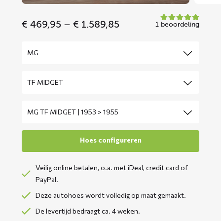
Price
€
469,95
–
€
1.589,85
1 beoordeling
range:
€ 469,95
through
€ 1.589,85
Veilig online betalen, o.a. met iDeal, credit card of
PayPal.
Deze autohoes wordt volledig op maat gemaakt.
De levertijd bedraagt ca. 4 weken.