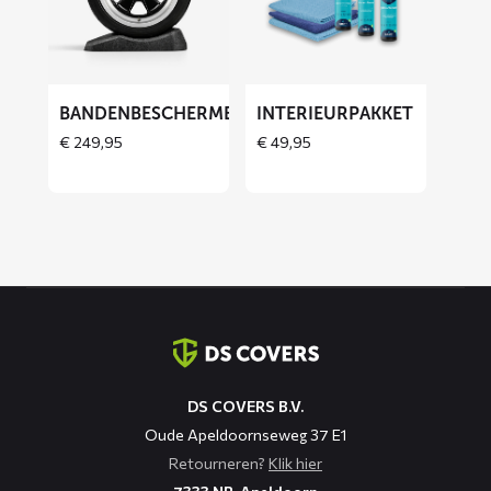
Bandenbeschermers
Interieurpakket
BANDENBESCHERMERS
INTERIEURPAKKET
THOES
€
249,95
€
49,95
Contact
informatie
DS COVERS B.V.
Oude Apeldoornseweg 37 E1
Retourneren?
Klik hier