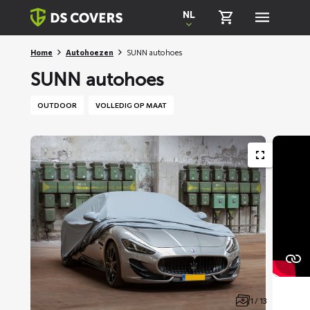
Skiplinks
NL
Home
Autohoezen
SUNN autohoes
SUNN autohoes
OUTDOOR
VOLLEDIG OP MAAT
1 / 13