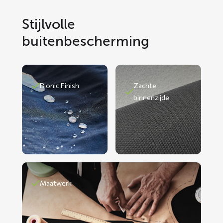
Stijlvolle
buitenbescherming
Bionic Finish
Zachte
binnenzijde
Maatwerk