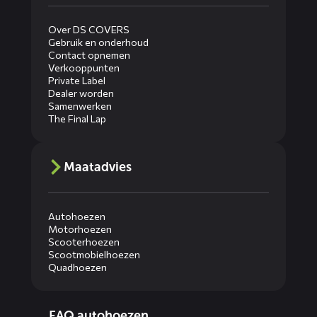
Over DS COVERS
Gebruik en onderhoud
Contact opnemen
Verkooppunten
Private Label
Dealer worden
Samenwerken
The Final Lap
Maatadvies
Autohoezen
Motorhoezen
Scooterhoezen
Scootmobielhoezen
Quadhoezen
Diensten
FAQ autohoezen
menus