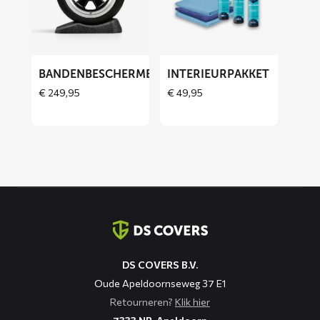
Bandenbeschermers
Interieurpakket
BANDENBESCHERMERS
INTERIEURPAKKET
THOES
€
249,95
€
49,95
Contact
informatie
DS COVERS B.V.
Oude Apeldoornseweg 37 E1
Retourneren?
Klik hier