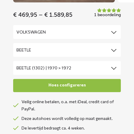
Price
€
469,95
–
€
1.589,85
1 beoordeling
range:
€ 469,95
through
€ 1.589,85
Veilig online betalen, o.a. met iDeal, credit card of
PayPal.
Deze autohoes wordt volledig op maat gemaakt.
De levertijd bedraagt ca. 4 weken.