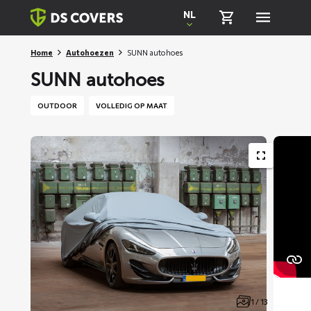
Skiplinks
NL
Home
Autohoezen
SUNN autohoes
SUNN autohoes
OUTDOOR
VOLLEDIG OP MAAT
1 / 13