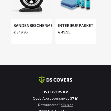
Bandenbeschermers
Interieurpakket
BANDENBESCHERMERS
INTERIEURPAKKET
THOES
€
249,95
€
49,95
Contact
informatie
DS COVERS B.V.
Oude Apeldoornseweg 37 E1
Retourneren?
Klik hier