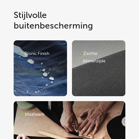
Stijlvolle
buitenbescherming
Bionic Finish
Zachte
binnenzijde
Maatwerk