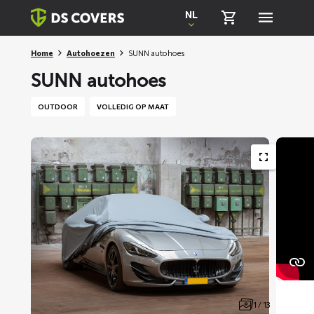
Skiplinks
NL
Home
Autohoezen
SUNN autohoes
SUNN autohoes
OUTDOOR
VOLLEDIG OP MAAT
1 / 13