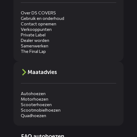
Over DS COVERS
Gebruik en onderhoud
Contact opnemen
Verkooppunten
Private Label
Dealer worden
Samenwerken
The Final Lap
Maatadvies
Autohoezen
Motorhoezen
Scooterhoezen
Scootmobielhoezen
Quadhoezen
Diensten
FAQ autohoezen
menus