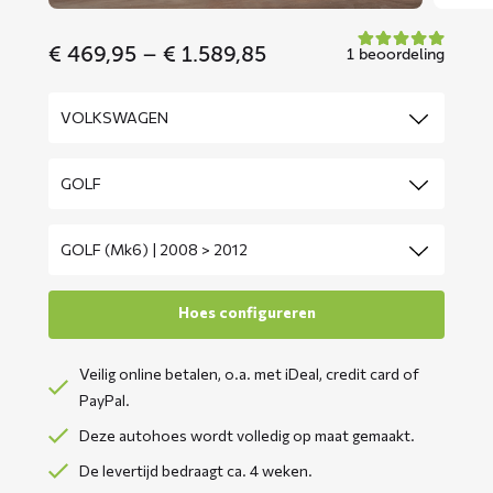
Price
€
469,95
–
€
1.589,85
1 beoordeling
range:
€ 469,95
through
€ 1.589,85
Veilig online betalen, o.a. met iDeal, credit card of
PayPal.
Deze autohoes wordt volledig op maat gemaakt.
De levertijd bedraagt ca. 4 weken.