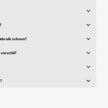
?
ebruik schoon?
 verschil?
t?