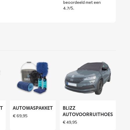
beoordeeld met een
4.7/5
.
Lees
Lees
meer
meer
over
over
Autowaspakket
BLIZZ
autovoorruithoes
ET
AUTOWASPAKKET
BLIZZ
AUTOVOORRUITHOES
€
69,95
€
49,95