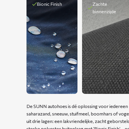
Bionic Finish
Zachte
binnenzijde
De SUNN autohoes is dé oplossing voor iedereen d
saharazand, sneeuw, stuifmeel, boomhars of vog
uit drie lagen: een lakvriendelijke, zacht geborst
sterke polyester buitenlaag met ‘Bionic Finish’ – 