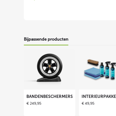
Bijpassende producten
Lees
Lees
meer
meer
over
over
Bandenbeschermers
Interieurpakket
BANDENBESCHERMERS
INTERIEURPAKK
€
249,95
€
49,95