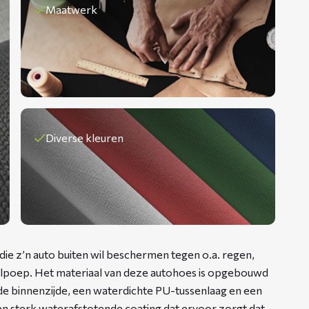
Maatwerk
Diverse kleuren
ie z’n auto buiten wil beschermen tegen o.a. regen,
elpoep. Het materiaal van deze autohoes is opgebouwd
elde binnenzijde, een waterdichte PU-tussenlaag en een
een sterk waterafstotende coating dat ervoor zorgt dat