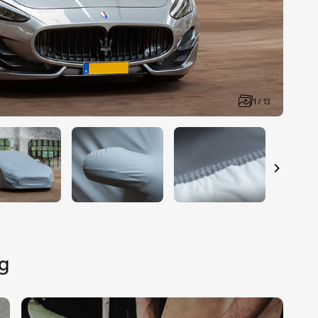
1 / 13
ng