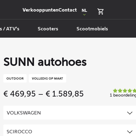
Verkooppunten
Contact
NL
 / ATV's
Scooters
Scootmobiels
SUNN autohoes
OUTDOOR
VOLLEDIG OP MAAT
Price
€
469,95
–
€
1.589,85
1 beoordelin
range:
€ 469,95
through
€ 1.589,85