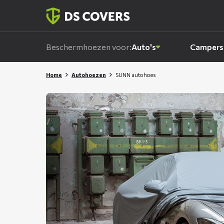
Skiplinks
Beschermhoezen voor:
Auto's
Campers
Home
Autohoezen
SUNN autohoes