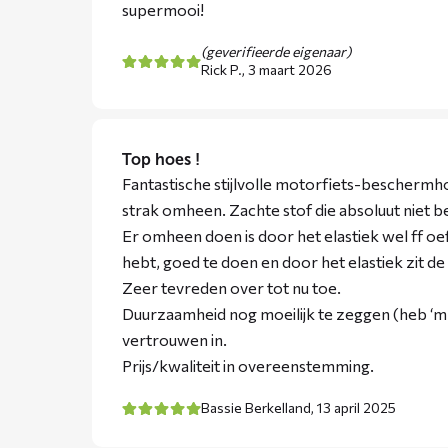
supermooi!
(geverifieerde eigenaar)
Rick P.,
3 maart 2026
Top hoes !
Fantastische stijlvolle motorfiets-beschermho
strak omheen. Zachte stof die absoluut niet b
Er omheen doen is door het elastiek wel ff oe
hebt, goed te doen en door het elastiek zit de
Zeer tevreden over tot nu toe.
Duurzaamheid nog moeilijk te zeggen (heb ‘m
vertrouwen in.
Prijs/kwaliteit in overeenstemming.
Bassie Berkelland,
13 april 2025