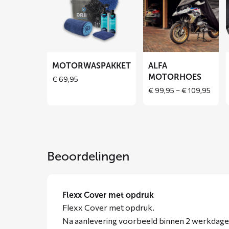
over
over
Motorwaspakket
ALFA
motorhoes
MOTORWASPAKKET
ALFA
MOTORHOES
€
69,95
Price
€
99,95
–
€
109,95
range
€ 99,
throu
€ 109
Beoordelingen
Flexx Cover met opdruk
Flexx Cover met opdruk.
Na aanlevering voorbeeld binnen 2 werkdagen 