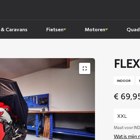
 & Caravans
Fietsen
Motoren
Quads
FLEX
INDOOR
€
69,9
Maat voor I
Wat is mijn