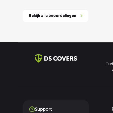
Bekijk alle beoordelingen
Contact
informatie
Oud
Dienste
Support
menus