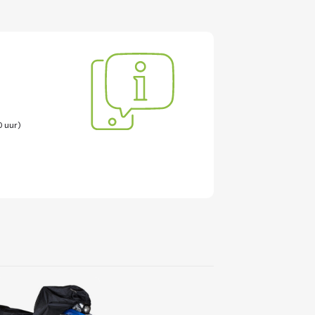
0 uur)
Lees
meer