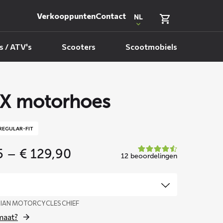
Verkooppunten
Contact
NL
 / ATV's
Scooters
Scootmobiels
X motorhoes
REGULAR-FIT
Price
5
–
€
129,90
12 beoordelingen
range:
€ 69,95
through
€ 129,90
NDIAN MOTORCYCLES CHIEF
 maat?