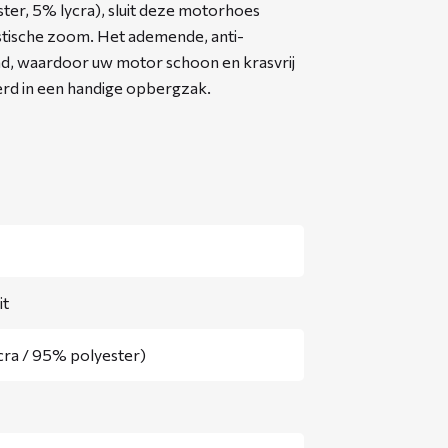
er, 5% lycra), sluit deze motorhoes
astische zoom. Het ademende, anti-
tend, waardoor uw motor schoon en krasvrij
verd in een handige opbergzak.
it
cra / 95% polyester)