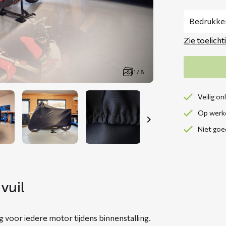
Zie toelicht
1 / 8
Veilig on
Op werkd
Niet goe
vuil
oor iedere motor tijdens binnenstalling.