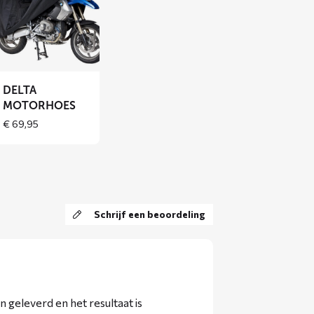
over
DELTA
motorhoes
DELTA
MOTORHOES
€
69,95
:
95
gh
,95
Schrijf een beoordeling
geleverd en het resultaat is