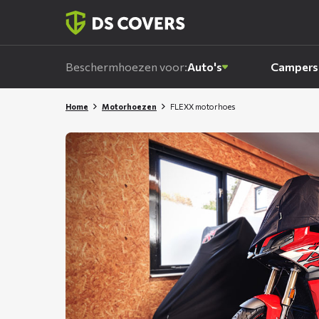
Skiplinks
Beschermhoezen voor:
Auto's
Campers
Home
Motorhoezen
FLEXX motorhoes