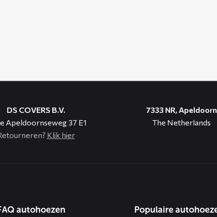
DS COVERS B.V.
7333 NR, Apeldoorn
e Apeldoornseweg 37 E1
The Netherlands
Retourneren?
Klik hier
n
FAQ autohoezen
Populaire autohoez