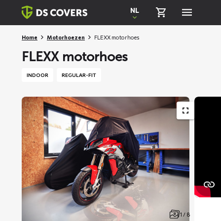
Skiplinks
NL
Home
Motorhoezen
FLEXX motorhoes
FLEXX motorhoes
INDOOR
REGULAR-FIT
1 / 8