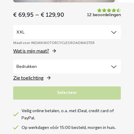
Price
€
69,95
–
€
129,90
12 beoordelingen
range:
€ 69,95
through
€ 129,90
Maat voor INDIAN MOTORCYCLES ROADMASTER
Wat is mijn maat?
Zie toelichting
Selecteer
Veilig online betalen, o.a. met iDeal, credit card of
PayPal.
Op werkdagen vóór 15:00 besteld, morgen in huis.