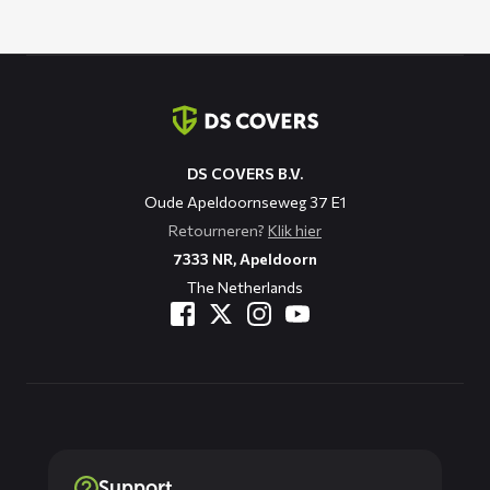
Contact
informatie
DS COVERS B.V.
Oude Apeldoornseweg 37 E1
Retourneren?
Klik hier
7333 NR, Apeldoorn
The Netherlands
Support