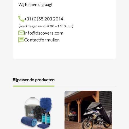
Wij helpen u graag!
+31 (0)55 203 2014
(werkdagen van 09.00 – 17.00 uur)
info@dscovers.com
Contactformulier
Bijpassende producten
Lees
Lees
meer
meer
over
over
Motorwaspakket
ALFA
motorhoes