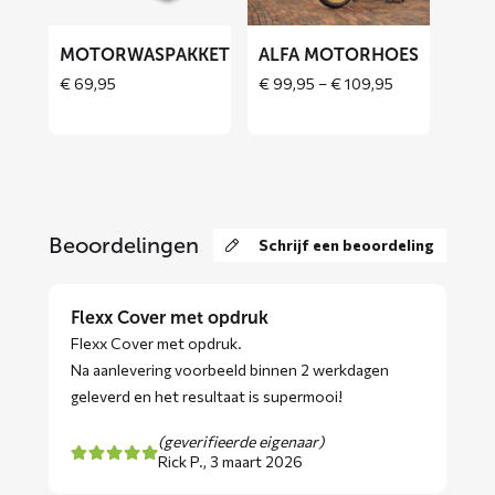
MOTORWASPAKKET
ALFA MOTORHOES
Price
€
69,95
€
99,95
–
€
109,95
range:
€ 99,95
through
€ 109,95
Beoordelingen
Schrijf een beoordeling
Flexx Cover met opdruk
Flexx Cover met opdruk.
Na aanlevering voorbeeld binnen 2 werkdagen
geleverd en het resultaat is supermooi!
(geverifieerde eigenaar)
Rick P.,
3 maart 2026