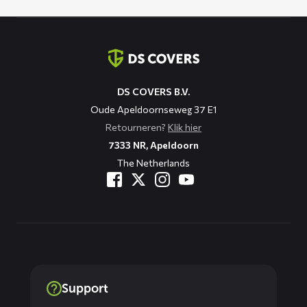
Contact
informatie
DS COVERS B.V.
Oude Apeldoornseweg 37 E1
Retourneren?
Klik hier
7333 NR, Apeldoorn
The Netherlands
Support