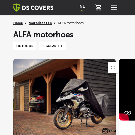
Skiplinks
NL
Home
Motorhoezen
ALFA motorhoes
ALFA motorhoes
OUTDOOR
REGULAR-FIT
1 / 14