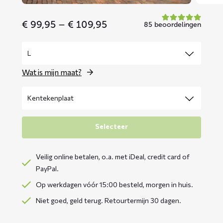
Price
€
99,95
–
€
109,95
85 beoordelingen
range:
€ 99,95
through
€ 109,95
Wat is mijn maat?
Selecteer
Veilig online betalen, o.a. met iDeal, credit card of
PayPal.
Op werkdagen vóór 15:00 besteld, morgen in huis.
Niet goed, geld terug. Retourtermijn 30 dagen.