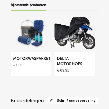
Bijpassende producten
Lees
Lees
meer
meer
over
over
Motorwaspakket
DELTA
motorhoes
MOTORWASPAKKET
DELTA
MOTORHOES
€
69,95
Price
€
69,95
range:
€ 69,95
through
€ 129,90
Beoordelingen
Schrijf een beoordeling