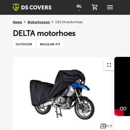
Skiplinks
NL
Home
Motorhoezen
DELTA motorhoes
DELTA motorhoes
OUTDOOR
REGULAR-FIT
1 / 7