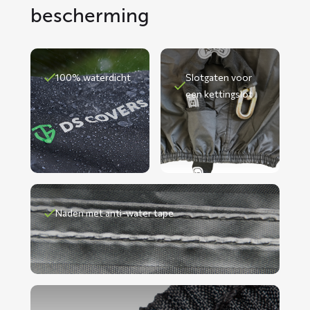
bescherming
100% waterdicht
Slotgaten voor
een kettingslot
Naden met anti-water tape