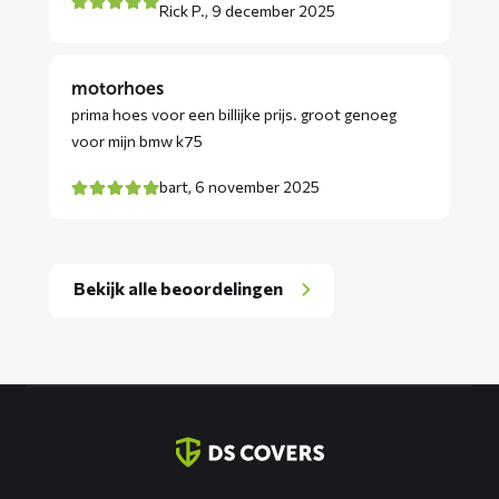
Rick P.,
9 december 2025
motorhoes
prima hoes voor een billijke prijs. groot genoeg
voor mijn bmw k75
bart,
6 november 2025
Bekijk alle beoordelingen
Contact
informatie