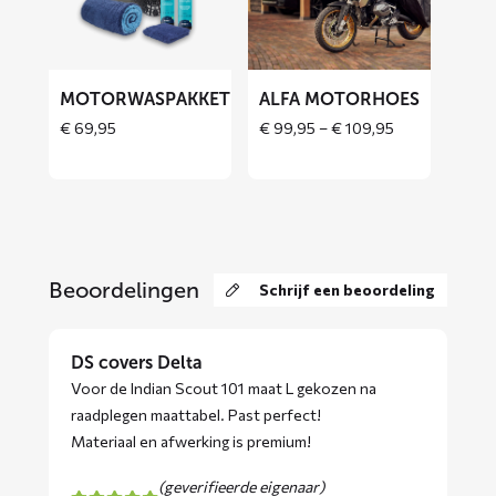
motorhoes
MOTORWASPAKKET
ALFA MOTORHOES
Price
€
69,95
€
99,95
–
€
109,95
range:
Price
€ 99,95
range:
through
€ 69,95
€ 109,95
through
€ 129,90
Beoordelingen
Schrijf een beoordeling
DS covers Delta
Voor de Indian Scout 101 maat L gekozen na
raadplegen maattabel. Past perfect!
Materiaal en afwerking is premium!
(geverifieerde eigenaar)