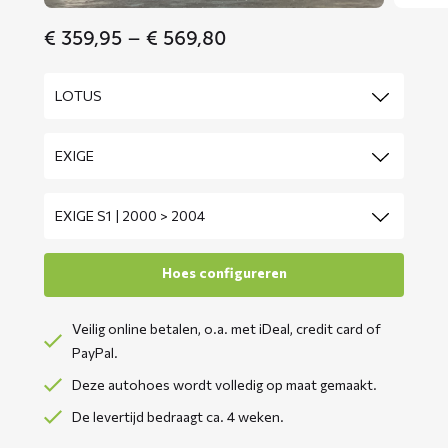
Price
€
359,95
–
€
569,80
range:
€ 359,95
through
€ 569,80
Veilig online betalen, o.a. met iDeal, credit card of
PayPal.
Deze autohoes wordt volledig op maat gemaakt.
De levertijd bedraagt ca. 4 weken.