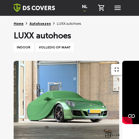
Skiplinks
NL
Home
Autohoezen
LUXX autohoes
LUXX autohoes
INDOOR
VOLLEDIG OP MAAT
1 / 24