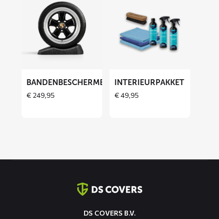
meer
meer
over
over
Bandenbeschermers
Interieurpakket
ET
BANDENBESCHERMERS
INTERIEURPAKKET
€
249,95
€
49,95
Contact
informatie
DS COVERS B.V.