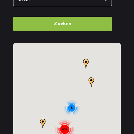
Zoeken
8
467