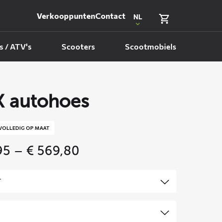
Verkooppunten
Contact
NL
 / ATV's
Scooters
Scootmobiels
 autohoes
VOLLEDIG OP MAAT
Price
95
–
€
569,80
range:
€ 359,95
through
€ 569,80