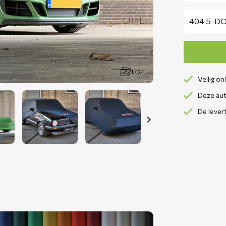
1 / 24
Veilig on
Deze aut
De lever