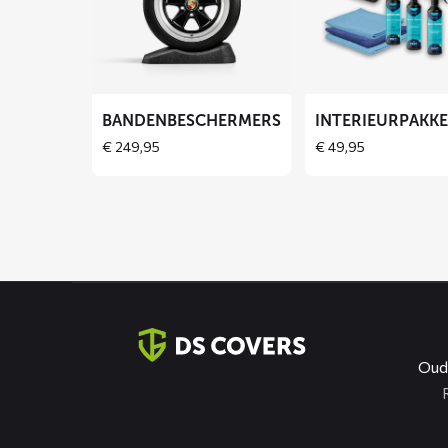
over
over
Bandenbeschermers
Interieurpakket
BANDENBESCHERMERS
INTERIEURPAKK
€
249,95
€
49,95
Contact
informatie
Oud