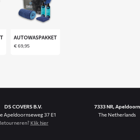
over
Autowaspakket
ET
AUTOWASPAKKET
€
69,95
DS COVERS B.V.
7333 NR, Apeldoorn
e Apeldoornseweg 37 E1
The Netherlands
Retourneren?
Klik hier