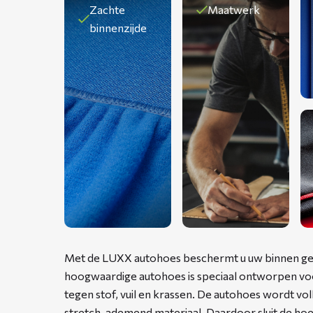
Zachte
Maatwerk
binnenzijde
Met de LUXX autohoes beschermt u uw binnen gestal
hoogwaardige autohoes is speciaal ontworpen vo
tegen stof, vuil en krassen. De autohoes wordt v
stretch, ademend materiaal. Daardoor sluit de ho