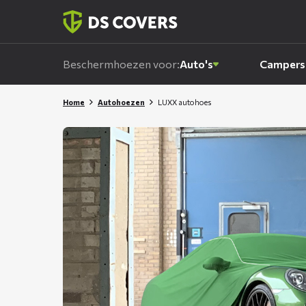
Skiplinks
Beschermhoezen voor:
Auto's
Campers
Home
Autohoezen
LUXX autohoes