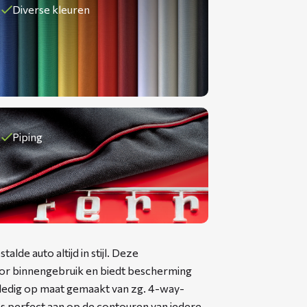
Diverse kleuren
Piping
de auto altijd in stijl. Deze
or binnengebruik en biedt bescherming
olledig op maat gemaakt van zg. 4-way-
es perfect aan op de contouren van iedere