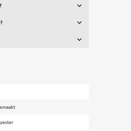
?
t?
gemaakt
yester