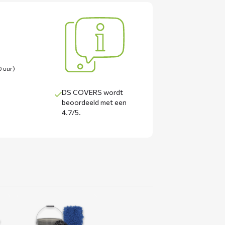
0 uur)
DS COVERS wordt
beoordeeld met een
4.7/5
.
Lees
meer