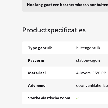
Hoe lang gaat een beschermhoes voor buite
Productspecificaties
Type gebruik
buitengebruik
Pasvorm
stationwagon
Materiaal
4-layers, 35% PP,
Ademend
door ventilatiefla
Sterke elastische zoom