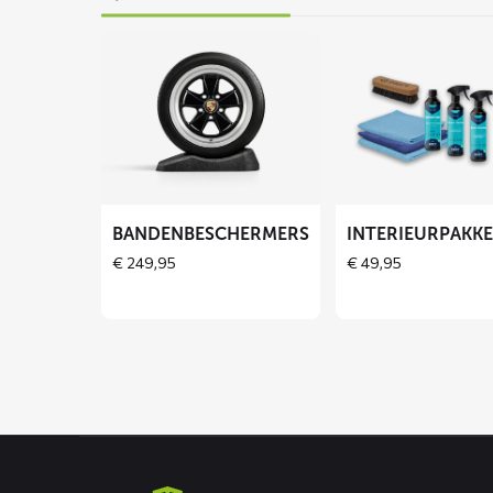
Lees
Lees
meer
meer
over
over
Bandenbeschermers
Interieurpakket
BANDENBESCHERMERS
INTERIEURPAKK
€
249,95
€
49,95
Contact
informatie