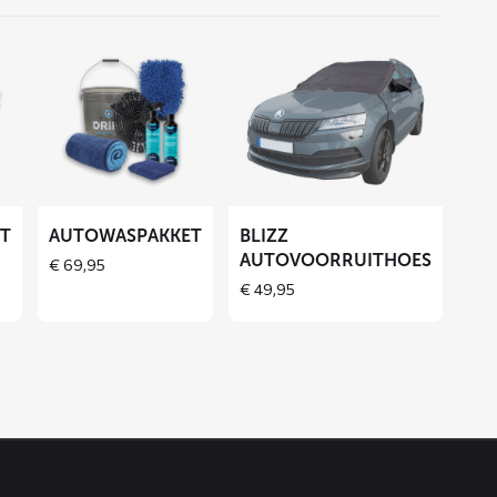
Lees
Lees
meer
meer
over
over
Autowaspakket
BLIZZ
autovoorruithoes
ET
AUTOWASPAKKET
BLIZZ
AUTOVOORRUITHOES
€
69,95
€
49,95