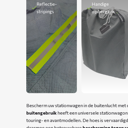
Reflectie-
Handige
stripings
opbergzak
Bescherm uw stationwagen in de buitenlucht me
buitengebruik
heeft een universele stationwagon-
touring- en avantmodellen. De hoes is vervaardig
daarmee een betrouwbare
bescherming tegen re