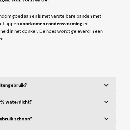
rondom goed aan en is met verstelbare banden met
tieflappen
voorkomen condensvorming
en
heid in het donker. De hoes wordt geleverd in een
en.
itengebruik?
0% waterdicht?
ebruik schoon?