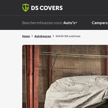
Skiplinks
Beschermhoezen voor:
Auto's
Campers
Home
Autohoezen
MAXX SW autohoes