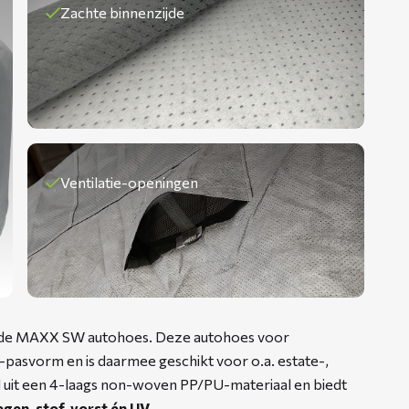
Zachte binnenzijde
Ventilatie-openingen
t de MAXX SW autohoes. Deze autohoes voor
pasvorm en is daarmee geschikt voor o.a. estate-,
d uit een 4-laags non-woven PP/PU-materiaal en biedt
gen, stof, vorst én UV
.