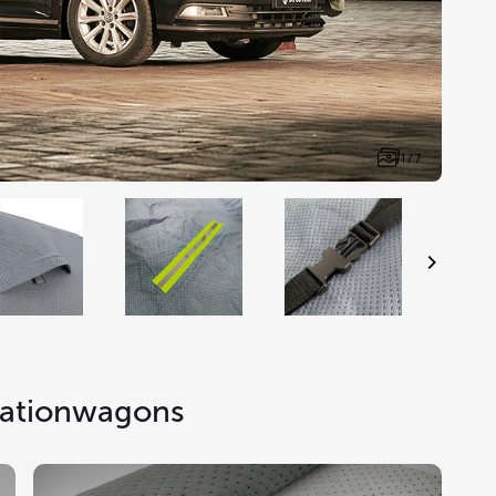
1 / 7
tationwagons