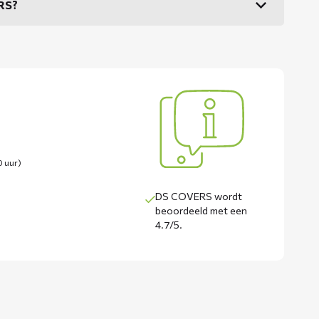
ERS?
0 uur)
DS COVERS wordt
beoordeeld met een
4.7/5
.