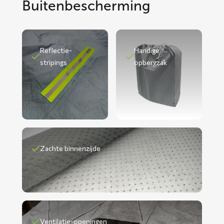
Buitenbescherming
Reflectie-
Handige
stripings
opbergzak
Zachte binnenzijde
Ventilatie-openingen