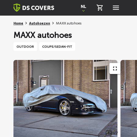
Skiplinks
NL
Home
Autohoezen
MAXX autohoes
MAXX autohoes
OUTDOOR
COUPE/SEDAN-FIT
1 / 7