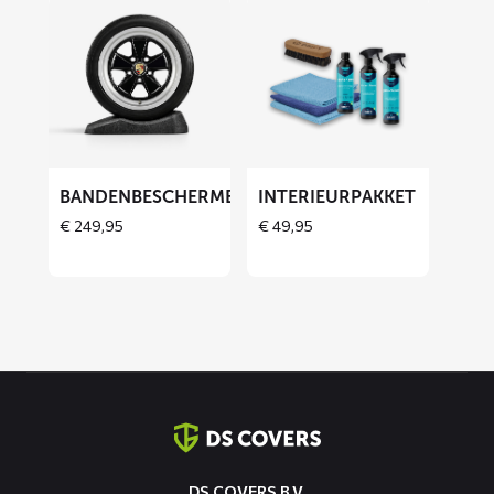
Lees
Lees
meer
meer
over
over
Bandenbeschermers
Interieurpakket
BANDENBESCHERMERS
INTERIEURPAKKET
THOES
€
249,95
€
49,95
Contact
informatie
DS COVERS B.V.