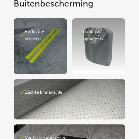
Buitenbescherming
Reflectie-
Handige
stripings
opbergzak
Zachte binnenzijde
Ventilatie-openingen