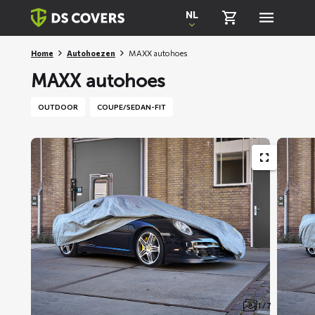
Skiplinks
NL
Home
Autohoezen
MAXX autohoes
MAXX autohoes
OUTDOOR
COUPE/SEDAN-FIT
1 / 7