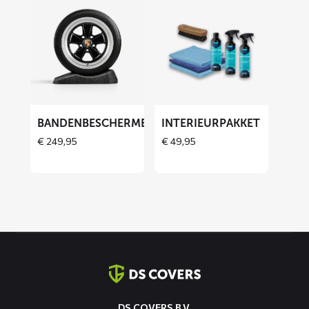
Lees
Lees
meer
meer
over
over
Bandenbeschermers
Interieurpakket
BANDENBESCHERMERS
INTERIEURPAKKET
THOES
€
249,95
€
49,95
Contact
informatie
DS COVERS B.V.