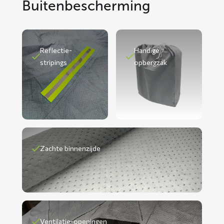
Buitenbescherming
Reflectie-
Handige
stripings
opbergzak
Zachte binnenzijde
Ventilatie-openingen