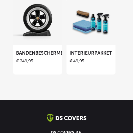
Lees
Lees
meer
meer
over
over
Bandenbeschermers
Interieurpakket
BANDENBESCHERMERS
INTERIEURPAKKET
THOES
€
249,95
€
49,95
Contact
informatie
DS COVERS B.V.