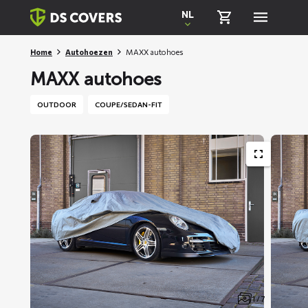
Skiplinks
NL
Home
Autohoezen
MAXX autohoes
MAXX autohoes
OUTDOOR
COUPE/SEDAN-FIT
1 / 7