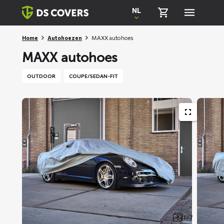
Skiplinks
NL
Home
Autohoezen
MAXX autohoes
MAXX autohoes
OUTDOOR
COUPE/SEDAN-FIT
1 / 7