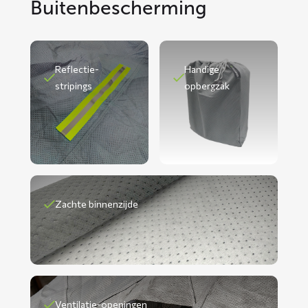
Buitenbescherming
Reflectie-
Handige
stripings
opbergzak
Zachte binnenzijde
Ventilatie-openingen