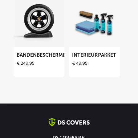
Lees
Lees
meer
meer
over
over
Bandenbeschermers
Interieurpakket
BANDENBESCHERMERS
INTERIEURPAKKET
THOES
€
249,95
€
49,95
Contact
informatie
DS COVERS B.V.