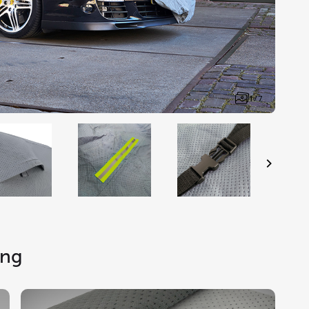
1 / 7
ing