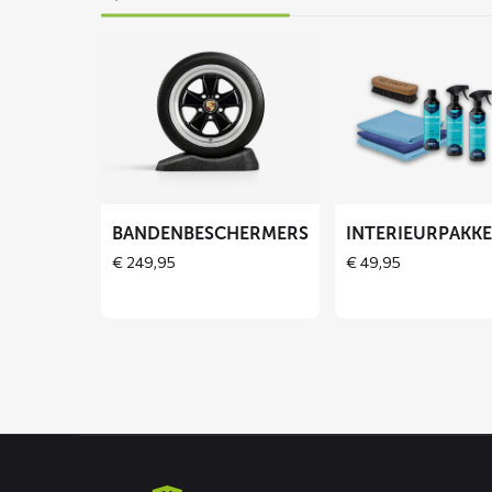
Lees
Lees
meer
meer
over
over
Bandenbeschermers
Interieurpakket
BANDENBESCHERMERS
INTERIEURPAKK
€
249,95
€
49,95
Contact
informatie