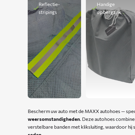
Reflectie-
Handige
stripings
opbergzak
Bescherm uw auto met de MAXX autohoes — speci
weersomstandigheden
. Deze autohoes combinee
verstelbare banden met kliksluiting, waardoor hij 
sedan
.