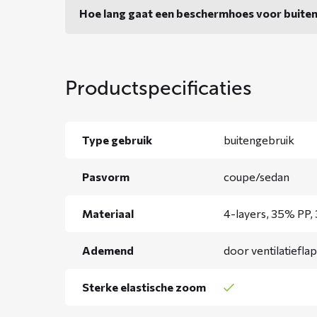
Hoe lang gaat een beschermhoes voor buite
Productspecificaties
Type gebruik
buitengebruik
Pasvorm
coupe/sedan
Materiaal
4-layers, 35% PP,
Ademend
door ventilatiefla
Sterke elastische zoom