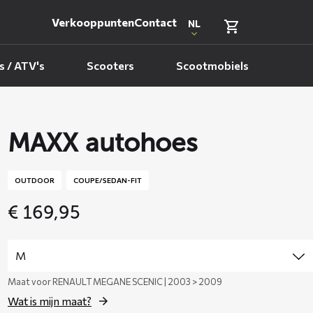
Verkooppunten
Contact
NL
 / ATV's
Scooters
Scootmobiels
MAXX autohoes
OUTDOOR
COUPE/SEDAN-FIT
€
169,95
Maat voor RENAULT MEGANE SCENIC | 2003 > 2009
Wat is mijn maat?