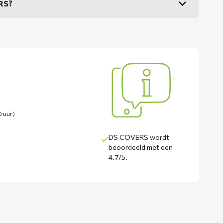
ERS?
0 uur)
DS COVERS wordt
beoordeeld met een
4.7/5
.