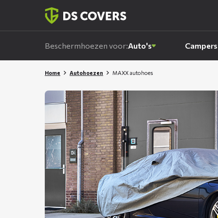
Skiplinks
Beschermhoezen voor:
Auto's
Campers
Home
Autohoezen
MAXX autohoes