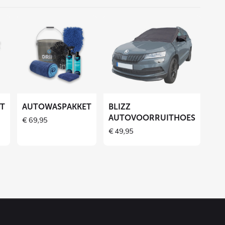
Lees
Lees
meer
meer
over
over
Autowaspakket
BLIZZ
autovoorruithoes
ET
AUTOWASPAKKET
BLIZZ
AUTOVOORRUITHOES
€
69,95
€
49,95