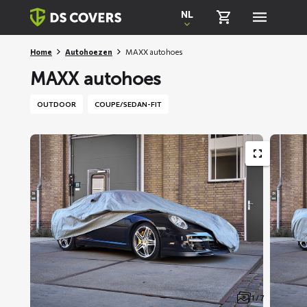
Skiplinks
NL
Home
Autohoezen
MAXX autohoes
MAXX autohoes
OUTDOOR
COUPE/SEDAN-FIT
1 / 7