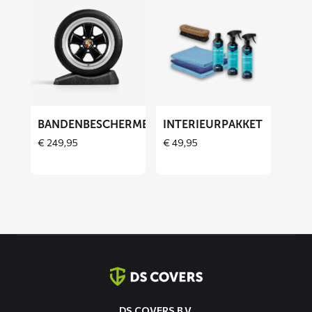
Lees
Lees
meer
meer
over
over
Bandenbeschermers
Interieurpakket
BANDENBESCHERMERS
INTERIEURPAKKET
THOES
€
249,95
€
49,95
Contact
informatie
DS COVERS B.V.