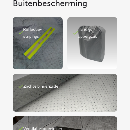
Buitenbescherming
Reflectie-
Handige
stripings
opbergzak
Zachte binnenzijde
Ventilatie-openingen