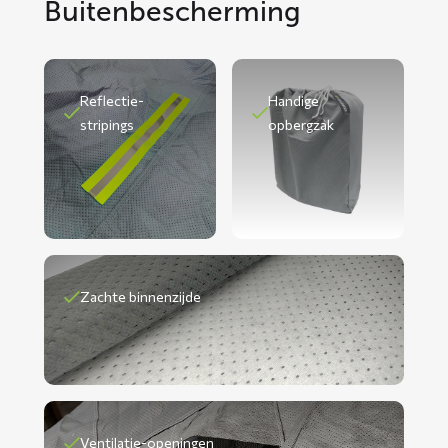
Buitenbescherming
Reflectie-
Handige
stripings
opbergzak
Zachte binnenzijde
Ventilatie-openingen