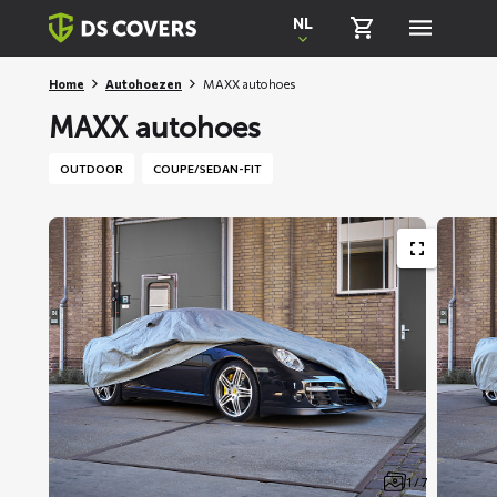
Skiplinks
NL
Home
Autohoezen
MAXX autohoes
MAXX autohoes
OUTDOOR
COUPE/SEDAN-FIT
1 / 7