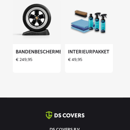
Lees
Lees
meer
meer
over
over
Bandenbeschermers
Interieurpakket
BANDENBESCHERMERS
INTERIEURPAKKET
THOES
€
249,95
€
49,95
Contact
informatie
DS COVERS B.V.