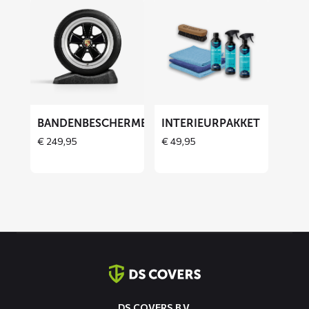
Lees
Lees
meer
meer
over
over
Bandenbeschermers
Interieurpakket
BANDENBESCHERMERS
INTERIEURPAKKET
THOES
€
249,95
€
49,95
Contact
informatie
DS COVERS B.V.