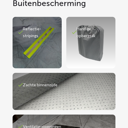
Buitenbescherming
Reflectie-
Handige
stripings
opbergzak
Zachte binnenzijde
Ventilatie-openingen