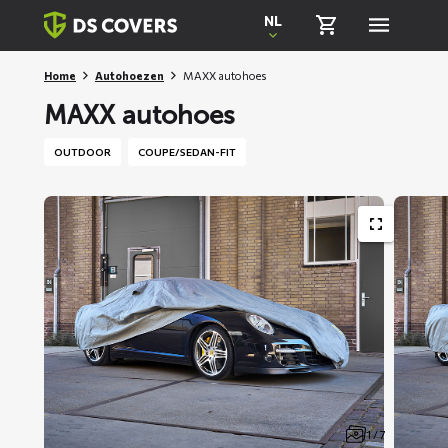
Skiplinks
NL
Home
Autohoezen
MAXX autohoes
MAXX autohoes
OUTDOOR
COUPE/SEDAN-FIT
1 / 7