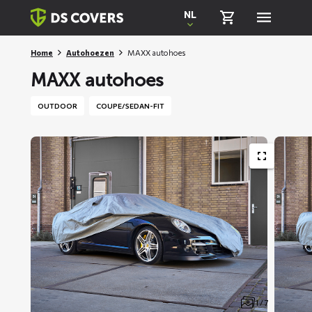
Skiplinks
NL
Home
Autohoezen
MAXX autohoes
MAXX autohoes
OUTDOOR
COUPE/SEDAN-FIT
1 / 7