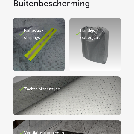
Buitenbescherming
Reflectie-
Handige
stripings
opbergzak
Zachte binnenzijde
Ventilatie-openingen