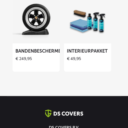
Lees
Lees
meer
meer
over
over
Bandenbeschermers
Interieurpakket
BANDENBESCHERMERS
INTERIEURPAKKET
THOES
€
249,95
€
49,95
Contact
informatie
DS COVERS B.V.