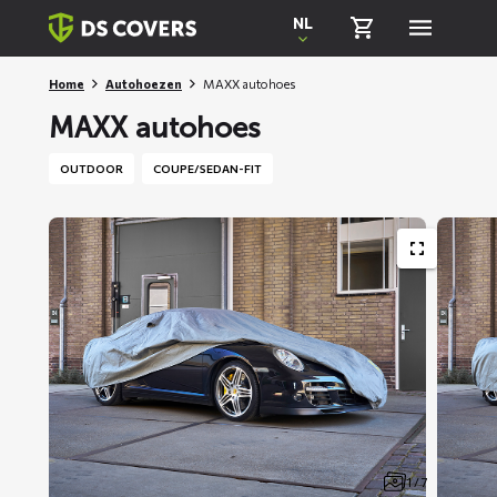
Skiplinks
NL
Home
Autohoezen
MAXX autohoes
MAXX autohoes
OUTDOOR
COUPE/SEDAN-FIT
1 / 7