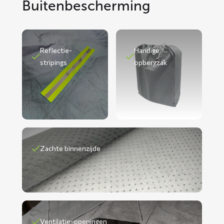
Buitenbescherming
Reflectie-
Handige
stripings
opbergzak
Zachte binnenzijde
Ventilatie-openingen