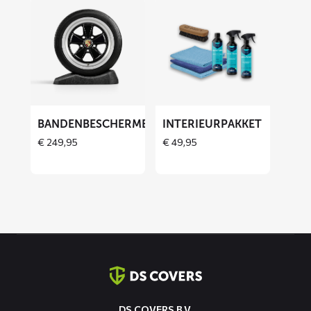
Lees
Lees
meer
meer
over
over
Bandenbeschermers
Interieurpakket
BANDENBESCHERMERS
INTERIEURPAKKET
THOES
€
249,95
€
49,95
Contact
informatie
DS COVERS B.V.