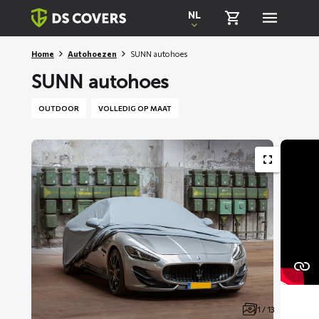
Skiplinks
NL
Home
Autohoezen
SUNN autohoes
SUNN autohoes
OUTDOOR
VOLLEDIG OP MAAT
1 / 13