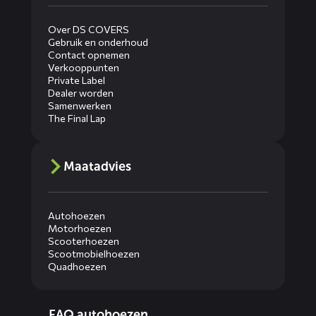
Over DS COVERS
Gebruik en onderhoud
Contact opnemen
Verkooppunten
Private Label
Dealer worden
Samenwerken
The Final Lap
Maatadvies
Autohoezen
Motorhoezen
Scooterhoezen
Scootmobielhoezen
Quadhoezen
Diensten
FAQ autohoezen
menus