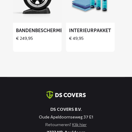
Bandenbeschermers
Interieurpakket
BANDENBESCHERMERS
INTERIEURPAKKET
THOES
€
249,95
€
49,95
Contact
informatie
DS COVERS B.V.
Oude Apeldoornseweg 37 E1
Retourneren?
Klik hier