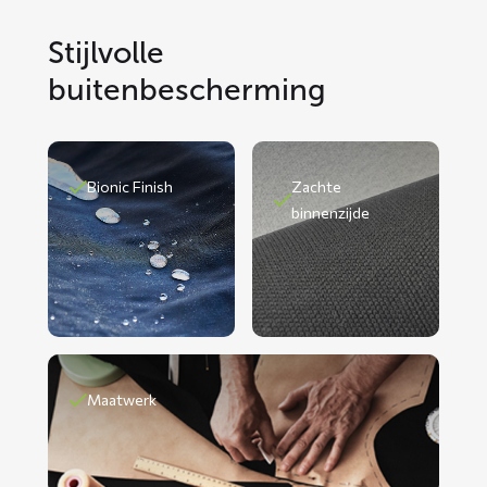
Stijlvolle
buitenbescherming
Bionic Finish
Zachte
binnenzijde
Maatwerk