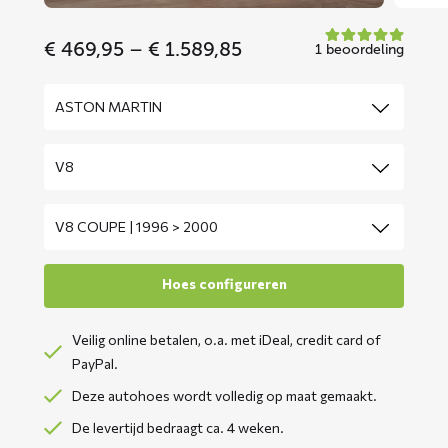
Price
€
469,95
–
€
1.589,85
1 beoordeling
range:
€ 469,95
through
€ 1.589,85
Veilig online betalen, o.a. met iDeal, credit card of
PayPal.
Deze autohoes wordt volledig op maat gemaakt.
De levertijd bedraagt ca. 4 weken.