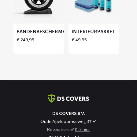
Bandenbeschermers
Interieurpakket
BANDENBESCHERMERS
INTERIEURPAKKET
THOES
€
249,95
€
49,95
Contact
informatie
DS COVERS B.V.
Oude Apeldoornseweg 37 E1
Retourneren?
Klik hier