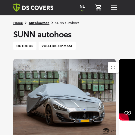
Skiplinks
NL
Home
Autohoezen
SUNN autohoes
SUNN autohoes
OUTDOOR
VOLLEDIG OP MAAT
1 / 13