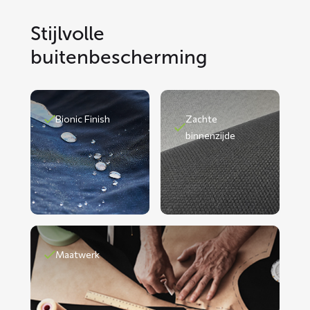
Stijlvolle
buitenbescherming
Bionic Finish
Zachte
binnenzijde
Maatwerk