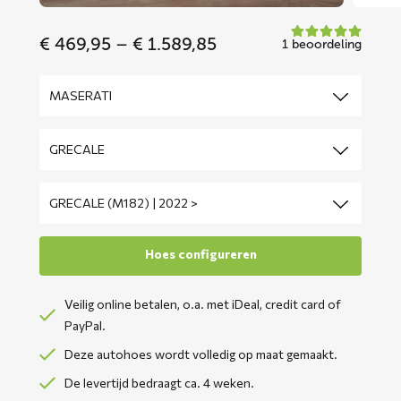
Price
€
469,95
–
€
1.589,85
1 beoordeling
range:
€ 469,95
through
€ 1.589,85
Veilig online betalen, o.a. met iDeal, credit card of
PayPal.
Deze autohoes wordt volledig op maat gemaakt.
De levertijd bedraagt ca. 4 weken.