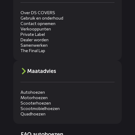
Over DS COVERS
Gebruik en onderhoud
Contact opnemen
Verkooppunten
Private Label
Dealer worden
Samenwerken
The Final Lap
Maatadvies
Autohoezen
Motorhoezen
Scooterhoezen
Scootmobielhoezen
Quadhoezen
Diensten
FAQ autohoezen
menus