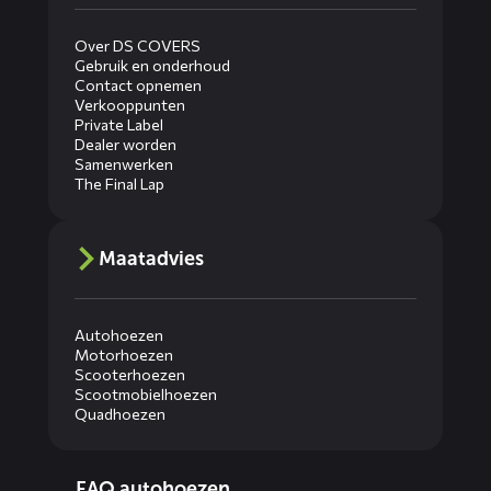
Over DS COVERS
Gebruik en onderhoud
Contact opnemen
Verkooppunten
Private Label
Dealer worden
Samenwerken
The Final Lap
Maatadvies
Autohoezen
Motorhoezen
Scooterhoezen
Scootmobielhoezen
Quadhoezen
Diensten
FAQ autohoezen
menus