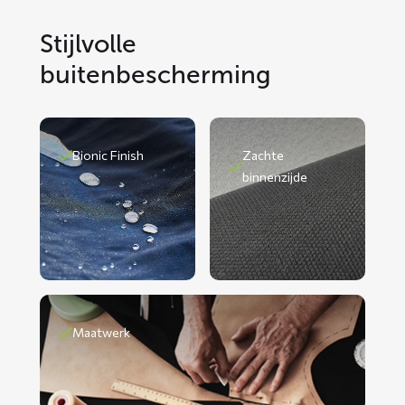
Stijlvolle
buitenbescherming
Bionic Finish
Zachte
binnenzijde
Maatwerk