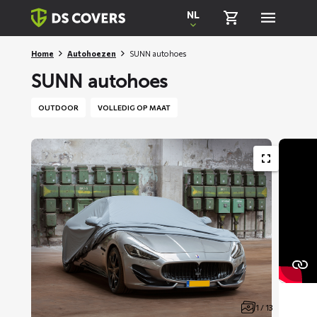
Skiplinks
NL
Home
Autohoezen
SUNN autohoes
SUNN autohoes
OUTDOOR
VOLLEDIG OP MAAT
1 / 13