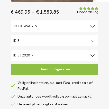
Price
€
469,95
–
€
1.589,85
1 beoordeling
range:
€ 469,95
through
€ 1.589,85
Veilig online betalen, o.a. met iDeal, credit card of
PayPal.
Deze autohoes wordt volledig op maat gemaakt.
De levertijd bedraagt ca. 4 weken.