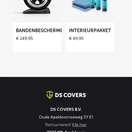
Bandenbeschermers
Interieurpakket
BANDENBESCHERMERS
INTERIEURPAKKET
THOES
€
249,95
€
49,95
Contact
informatie
DS COVERS B.V.
Oude Apeldoornseweg 37 E1
Retourneren?
Klik hier