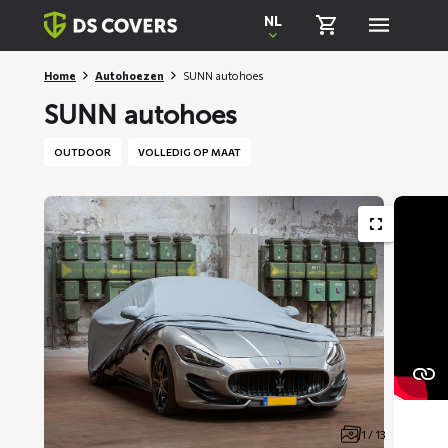
Skiplinks
NL
Home
Autohoezen
SUNN autohoes
SUNN autohoes
OUTDOOR
VOLLEDIG OP MAAT
1 / 13