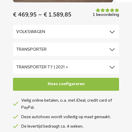
Price
€
469,95
–
€
1.589,85
1 beoordeling
range:
€ 469,95
through
€ 1.589,85
Veilig online betalen, o.a. met iDeal, credit card of
PayPal.
Deze autohoes wordt volledig op maat gemaakt.
De levertijd bedraagt ca. 4 weken.