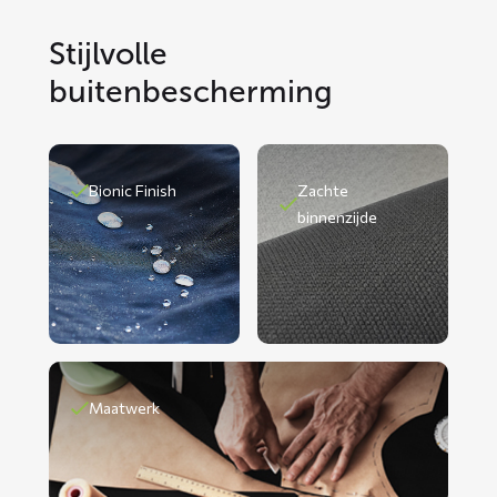
Stijlvolle
buitenbescherming
Bionic Finish
Zachte
binnenzijde
Maatwerk