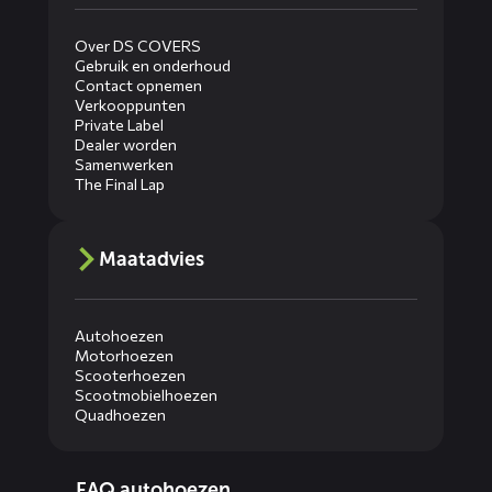
Over DS COVERS
Gebruik en onderhoud
Contact opnemen
Verkooppunten
Private Label
Dealer worden
Samenwerken
The Final Lap
Maatadvies
Autohoezen
Motorhoezen
Scooterhoezen
Scootmobielhoezen
Quadhoezen
Diensten
FAQ autohoezen
menus