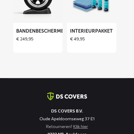
Bandenbeschermers
Interieurpakket
BANDENBESCHERMERS
INTERIEURPAKKET
THOES
€
249,95
€
49,95
Contact
informatie
DS COVERS B.V.
Oude Apeldoornseweg 37 E1
Retourneren?
Klik hier