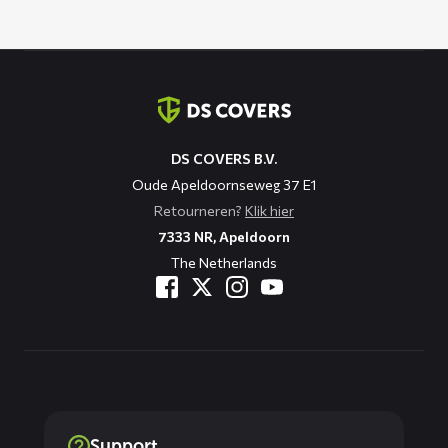
Contact
informatie
DS COVERS B.V.
Oude Apeldoornseweg 37 E1
Retourneren?
Klik hier
7333 NR, Apeldoorn
The Netherlands
Support