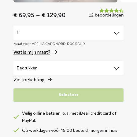
Price
€
69,95
–
€
129,90
12 beoordelingen
range:
€ 69,95
through
€ 129,90
Maat voor APRILIA CAPONORD 1200 RALLY
Wat is mijn maat?
Zie toelichting
Selecteer
Veilig online betalen, o.a. met iDeal, credit card of
PayPal.
Op werkdagen vóór 15:00 besteld, morgen in huis.