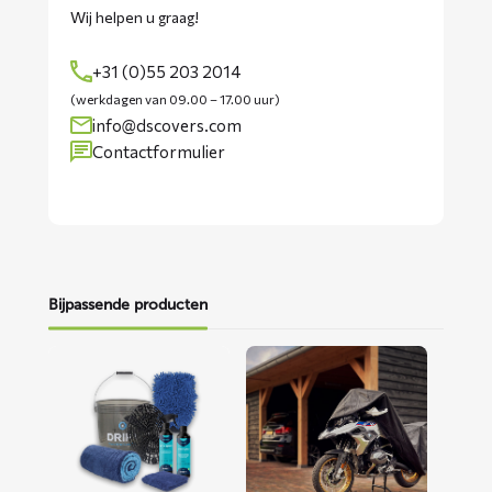
Wij helpen u graag!
+31 (0)55 203 2014
(werkdagen van 09.00 – 17.00 uur)
info@dscovers.com
Contactformulier
Bijpassende producten
Lees
Lees
meer
meer
over
over
Motorwaspakket
ALFA
motorhoes