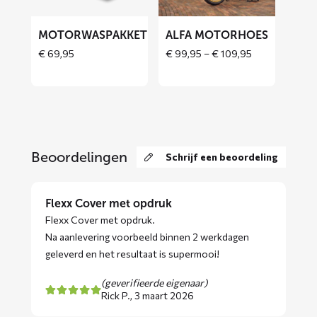
MOTORWASPAKKET
ALFA MOTORHOES
Price
€
69,95
€
99,95
–
€
109,95
range:
€ 99,95
through
€ 109,95
Beoordelingen
Schrijf een beoordeling
Flexx Cover met opdruk
Flexx Cover met opdruk.
Na aanlevering voorbeeld binnen 2 werkdagen
geleverd en het resultaat is supermooi!
(geverifieerde eigenaar)
Rick P.,
3 maart 2026