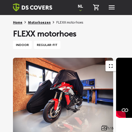
Skiplinks
NL
Home
Motorhoezen
FLEXX motorhoes
FLEXX motorhoes
INDOOR
REGULAR-FIT
1 / 8