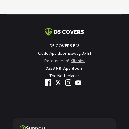
Contact
informatie
DS COVERS B.V.
Oude Apeldoornseweg 37 E1
Retourneren?
Klik hier
7333 NR, Apeldoorn
The Netherlands
Support