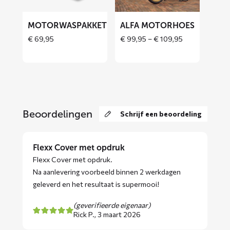
MOTORWASPAKKET
ALFA MOTORHOES
Price
€
69,95
€
99,95
–
€
109,95
range:
€ 99,95
through
€ 109,95
Beoordelingen
Schrijf een beoordeling
Flexx Cover met opdruk
Flexx Cover met opdruk.
Na aanlevering voorbeeld binnen 2 werkdagen
geleverd en het resultaat is supermooi!
(geverifieerde eigenaar)
Rick P.,
3 maart 2026