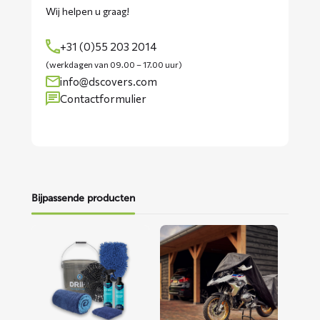
Wij helpen u graag!
+31 (0)55 203 2014
(werkdagen van 09.00 – 17.00 uur)
info@dscovers.com
Contactformulier
Bijpassende producten
Lees
Lees
meer
meer
over
over
Motorwaspakket
ALFA
motorhoes