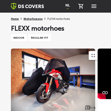
Skiplinks
NL
Home
Motorhoezen
FLEXX motorhoes
FLEXX motorhoes
INDOOR
REGULAR-FIT
1 / 8