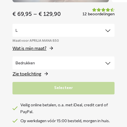
Price
€
69,95
–
€
129,90
12 beoordelingen
range:
€ 69,95
through
€ 129,90
Maat voor APRILIA MANA 850
Wat is mijn maat?
Zie toelichting
Selecteer
Veilig online betalen, o.a. met iDeal, credit card of
PayPal.
Op werkdagen vóór 15:00 besteld, morgen in huis.