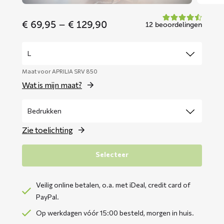
Price
€
69,95
–
€
129,90
12 beoordelingen
range:
€ 69,95
through
€ 129,90
Maat voor APRILIA SRV 850
Wat is mijn maat?
Zie toelichting
Selecteer
Veilig online betalen, o.a. met iDeal, credit card of
PayPal.
Op werkdagen vóór 15:00 besteld, morgen in huis.