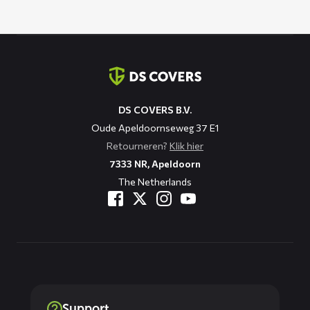
Contact
informatie
DS COVERS B.V.
Oude Apeldoornseweg 37 E1
Retourneren?
Klik hier
7333 NR, Apeldoorn
The Netherlands
Support