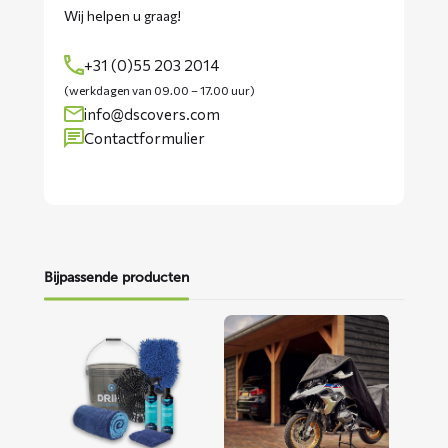
Wij helpen u graag!
+31 (0)55 203 2014
(werkdagen van 09.00 – 17.00 uur)
info@dscovers.com
Contactformulier
Bijpassende producten
Lees
Lees
meer
meer
over
over
Motorwaspakket
ALFA
motorhoes