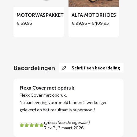
MOTORWASPAKKET
ALFA MOTORHOES
Price
€
69,95
€
99,95
–
€
109,95
range:
€ 99,95
through
€ 109,95
Beoordelingen
Schrijf een beoordeling
Flexx Cover met opdruk
Flexx Cover met opdruk.
Na aanlevering voorbeeld binnen 2 werkdagen
geleverd en het resultaat is supermooi!
(geverifieerde eigenaar)
Rick P.,
3 maart 2026