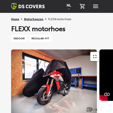
Skiplinks
NL
Home
Motorhoezen
FLEXX motorhoes
FLEXX motorhoes
INDOOR
REGULAR-FIT
1 / 8