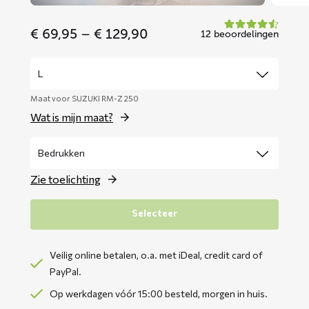
Price
€
69,95
–
€
129,90
12 beoordelingen
range:
€ 69,95
through
€ 129,90
Maat voor SUZUKI RM-Z 250
Wat is mijn maat?
Zie toelichting
Selecteer
Veilig online betalen, o.a. met iDeal, credit card of
PayPal.
Op werkdagen vóór 15:00 besteld, morgen in huis.