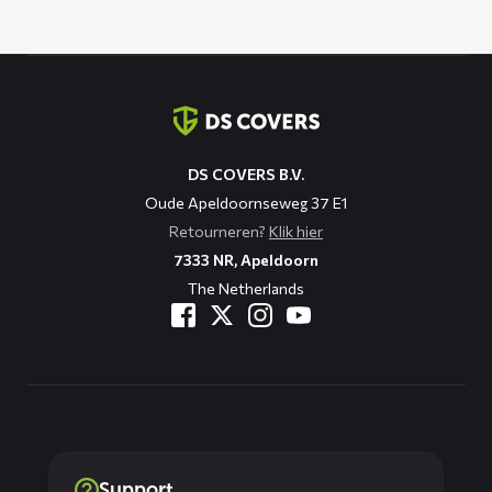
Contact
informatie
DS COVERS B.V.
Oude Apeldoornseweg 37 E1
Retourneren?
Klik hier
7333 NR, Apeldoorn
The Netherlands
Support