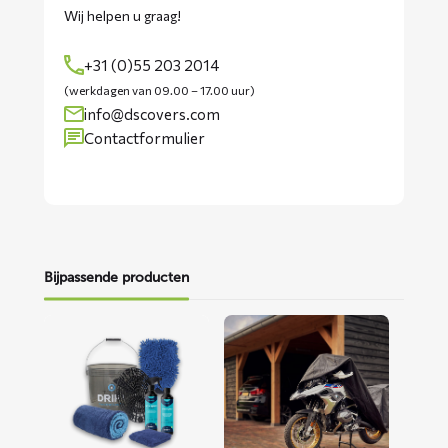
Wij helpen u graag!
+31 (0)55 203 2014
(werkdagen van 09.00 – 17.00 uur)
info@dscovers.com
Contactformulier
Bijpassende producten
Lees
Lees
meer
meer
over
over
Motorwaspakket
ALFA
motorhoes