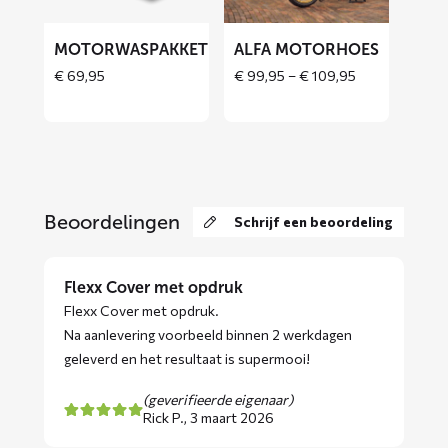
MOTORWASPAKKET
ALFA MOTORHOES
Price
€
69,95
€
99,95
–
€
109,95
range:
€ 99,95
through
€ 109,95
Beoordelingen
Schrijf een beoordeling
Flexx Cover met opdruk
Flexx Cover met opdruk.
Na aanlevering voorbeeld binnen 2 werkdagen
geleverd en het resultaat is supermooi!
(geverifieerde eigenaar)
Rick P.,
3 maart 2026