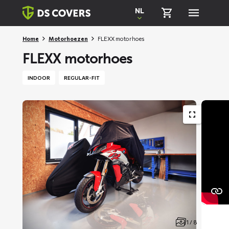
Skiplinks
NL
Home
Motorhoezen
FLEXX motorhoes
FLEXX motorhoes
INDOOR
REGULAR-FIT
1 / 8