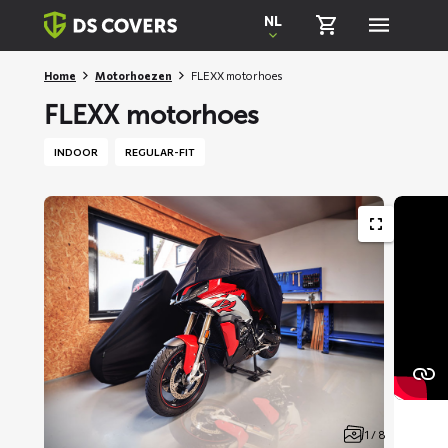
Skiplinks
NL
Home
Motorhoezen
FLEXX motorhoes
FLEXX motorhoes
INDOOR
REGULAR-FIT
1 / 8