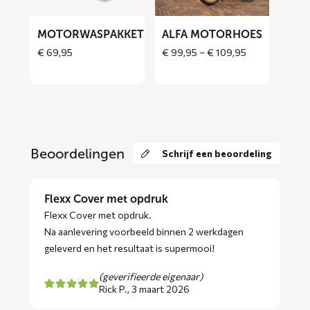
MOTORWASPAKKET
ALFA MOTORHOES
Price
€
69,95
€
99,95
–
€
109,95
range:
€ 99,95
through
€ 109,95
Beoordelingen
Schrijf een beoordeling
Flexx Cover met opdruk
Flexx Cover met opdruk.
Na aanlevering voorbeeld binnen 2 werkdagen
geleverd en het resultaat is supermooi!
(geverifieerde eigenaar)
Rick P.,
3 maart 2026