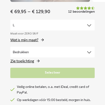
Price
€
69,95
–
€
129,90
12 beoordelingen
range:
€ 69,95
through
€ 129,90
Maat voor ZERO SR/F
Wat is mijn maat?
Zie toelichting
Selecteer
Veilig online betalen, o.a. met iDeal, credit card of
PayPal.
Op werkdagen vóór 15:00 besteld, morgen in huis.