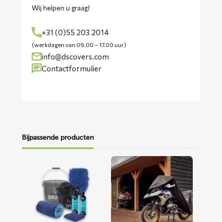
Wij helpen u graag!
+31 (0)55 203 2014
(werkdagen van 09.00 – 17.00 uur)
info@dscovers.com
Contactformulier
Bijpassende producten
Lees
Lees
meer
meer
over
over
Motorwaspakket
ALFA
motorhoes