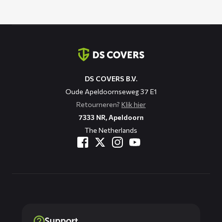
Contact
informatie
DS COVERS B.V.
Oude Apeldoornseweg 37 E1
Retourneren?
Klik hier
7333 NR, Apeldoorn
The Netherlands
Support