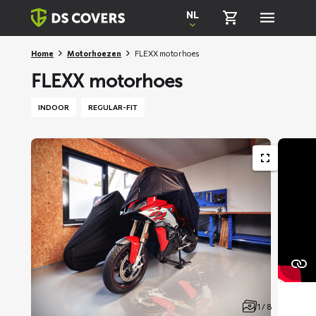
Skiplinks
NL
Home
Motorhoezen
FLEXX motorhoes
FLEXX motorhoes
INDOOR
REGULAR-FIT
1 / 8