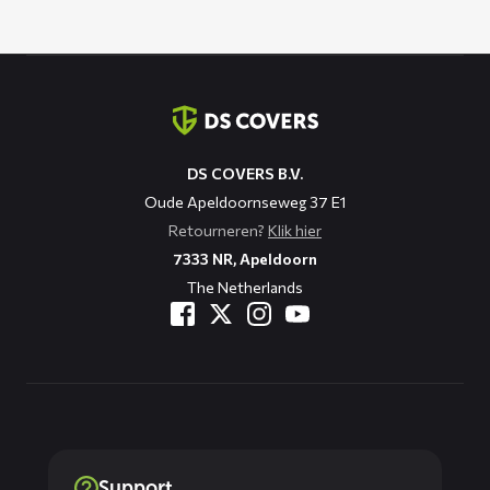
Contact
informatie
DS COVERS B.V.
Oude Apeldoornseweg 37 E1
Retourneren?
Klik hier
7333 NR, Apeldoorn
The Netherlands
Support