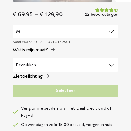
Price
€
69,95
–
€
129,90
12 beoordelingen
range:
€ 69,95
through
€ 129,90
Maat voor APRILIA SPORTCITY 250 IE
Wat is mijn maat?
Zie toelichting
Selecteer
Veilig online betalen, o.a. met iDeal, credit card of
PayPal.
Op werkdagen vóór 15:00 besteld, morgen in huis.