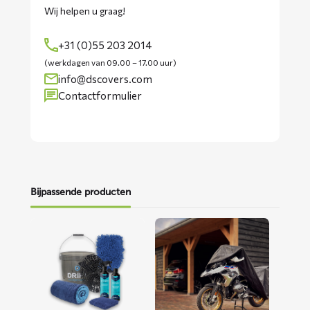
Wij helpen u graag!
+31 (0)55 203 2014
(werkdagen van 09.00 – 17.00 uur)
info@dscovers.com
Contactformulier
Bijpassende producten
Lees
Lees
meer
meer
over
over
Motorwaspakket
ALFA
motorhoes