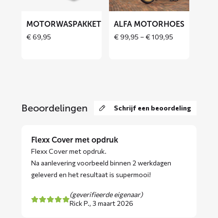
MOTORWASPAKKET
ALFA MOTORHOES
Price
€
69,95
€
99,95
–
€
109,95
range:
€ 99,95
through
€ 109,95
Beoordelingen
Schrijf een beoordeling
Flexx Cover met opdruk
Flexx Cover met opdruk.
Na aanlevering voorbeeld binnen 2 werkdagen
geleverd en het resultaat is supermooi!
(geverifieerde eigenaar)
Rick P.,
3 maart 2026