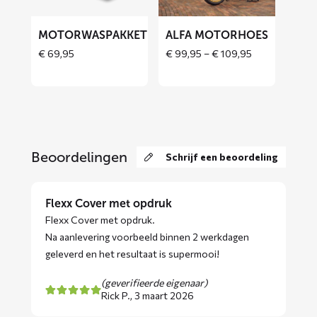
MOTORWASPAKKET
ALFA MOTORHOES
Price
€
69,95
€
99,95
–
€
109,95
range:
€ 99,95
through
€ 109,95
Beoordelingen
Schrijf een beoordeling
Flexx Cover met opdruk
Flexx Cover met opdruk.
Na aanlevering voorbeeld binnen 2 werkdagen
geleverd en het resultaat is supermooi!
(geverifieerde eigenaar)
Rick P.,
3 maart 2026