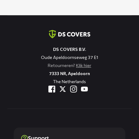
Contact
informatie
DS COVERS B.V.
Oude Apeldoornseweg 37 E1
Retourneren?
Klik hier
7333 NR, Apeldoorn
The Netherlands
Support