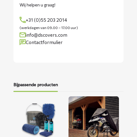
Wij helpen u graag!
+31 (0)55 203 2014
(werkdagen van 09.00 – 17.00 uur)
info@dscovers.com
Contactformulier
Bijpassende producten
Lees
Lees
meer
meer
over
over
Motorwaspakket
ALFA
motorhoes