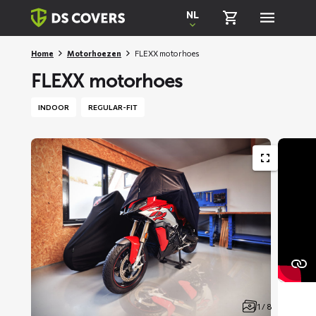
Skiplinks
NL
Home
Motorhoezen
FLEXX motorhoes
FLEXX motorhoes
INDOOR
REGULAR-FIT
1 / 8