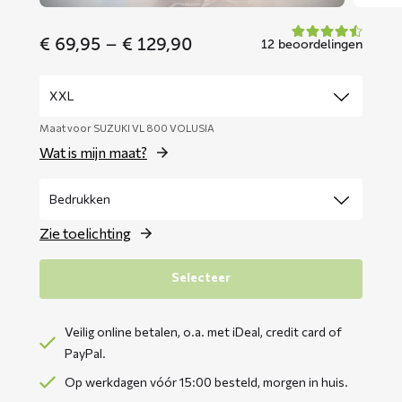
Price
€
69,95
–
€
129,90
12 beoordelingen
range:
€ 69,95
through
€ 129,90
Maat voor SUZUKI VL 800 VOLUSIA
Wat is mijn maat?
Zie toelichting
Selecteer
Veilig online betalen, o.a. met iDeal, credit card of
PayPal.
Op werkdagen vóór 15:00 besteld, morgen in huis.