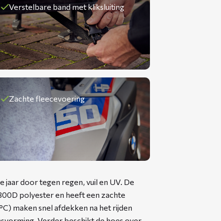
Verstelbare band met kliksluiting
Zachte fleecevoering
aar door tegen regen, vuil en UV. De
300D polyester en heeft een zachte
°C) maken snel afdekken na het rijden
svorming. Verder beschikt de hoes over