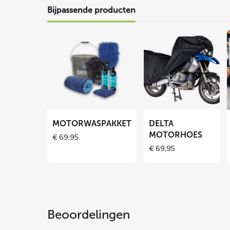
Bijpassende producten
Lees
Lees
meer
meer
over
over
Motorwaspakket
DELTA
motorhoes
MOTORWASPAKKET
DELTA
MOTORHOES
€
69,95
€
69,95
Beoordelingen