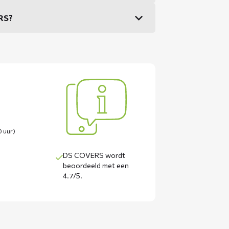
ERS?
0 uur)
DS COVERS wordt
beoordeeld met een
4.7/5
.