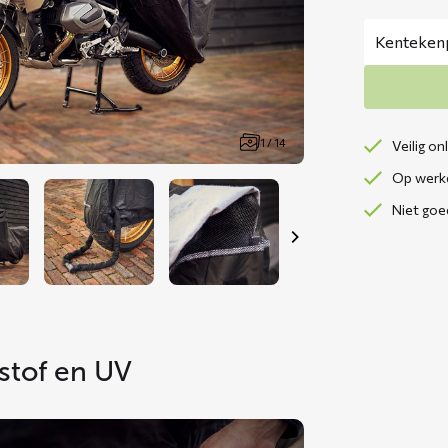
1 / 14
Veilig on
Op werkd
Niet goe
stof en UV