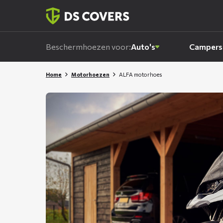
Skiplinks
Beschermhoezen voor:
Auto's
Campers
Home
Motorhoezen
ALFA motorhoes