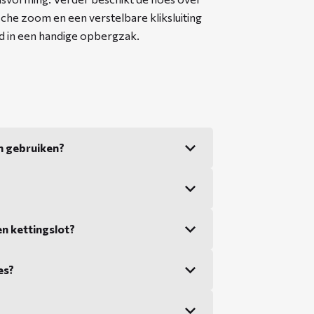
sche zoom en een verstelbare kliksluiting
 in een handige opbergzak.
en gebruiken?
n kettingslot?
es?