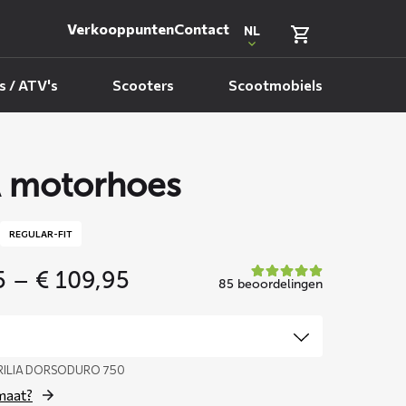
Verkooppunten
Contact
NL
 / ATV's
Scooters
Scootmobiels
 motorhoes
REGULAR-FIT
Price
5
–
€
109,95
85 beoordelingen
range:
€ 99,95
through
€ 109,95
PRILIA DORSODURO 750
 maat?