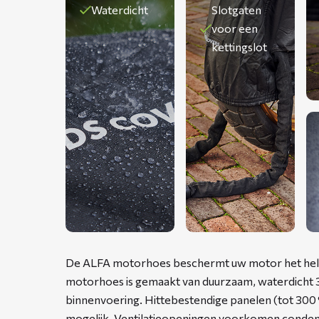
Waterdicht
Slotgaten
voor een
kettingslot
De ALFA motorhoes beschermt uw motor het hele j
motorhoes is gemaakt van duurzaam, waterdicht 
binnenvoering. Hittebestendige panelen (tot 300 
mogelijk. Ventilatieopeningen voorkomen conden