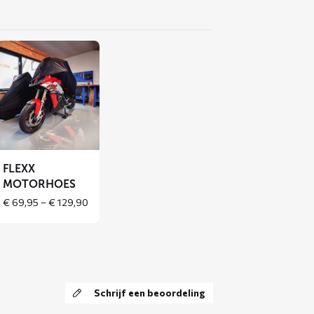
Lees
meer
over
FLEXX
motorhoes
FLEXX
MOTORHOES
Price
€
69,95
–
€
129,90
range:
€ 69,95
through
€ 129,90
Schrijf een beoordeling