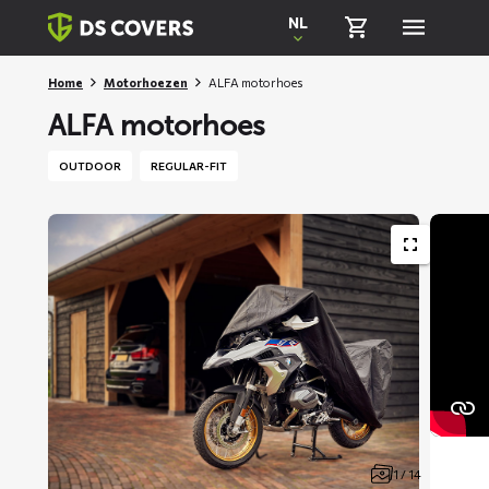
Skiplinks
NL
Home
Motorhoezen
ALFA motorhoes
ALFA motorhoes
OUTDOOR
REGULAR-FIT
1 / 14