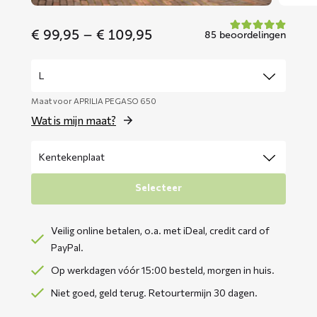
Price
€
99,95
–
€
109,95
85 beoordelingen
range:
€ 99,95
through
€ 109,95
Maat voor APRILIA PEGASO 650
Wat is mijn maat?
Selecteer
Veilig online betalen, o.a. met iDeal, credit card of
PayPal.
Op werkdagen vóór 15:00 besteld, morgen in huis.
Niet goed, geld terug. Retourtermijn 30 dagen.