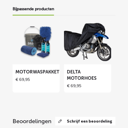
Bijpassende producten
Lees
Lees
meer
meer
over
over
Motorwaspakket
DELTA
motorhoes
MOTORWASPAKKET
DELTA
MOTORHOES
€
69,95
Price
€
69,95
range:
€ 69,95
through
€ 129,90
Beoordelingen
Schrijf een beoordeling