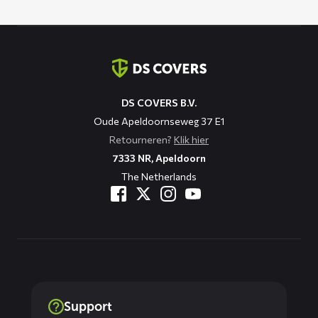
Contact
informatie
DS COVERS B.V.
Oude Apeldoornseweg 37 E1
Retourneren?
Klik hier
7333 NR, Apeldoorn
The Netherlands
Support