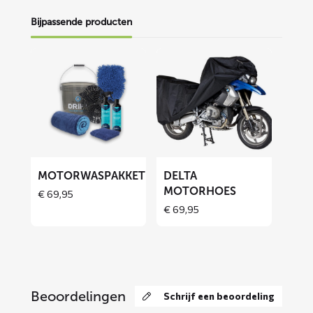
Bijpassende producten
Lees
Lees
meer
meer
over
over
Motorwaspakket
DELTA
motorhoes
MOTORWASPAKKET
DELTA
MOTORHOES
€
69,95
Price
€
69,95
range:
€ 69,95
through
€ 129,90
Beoordelingen
Schrijf een beoordeling