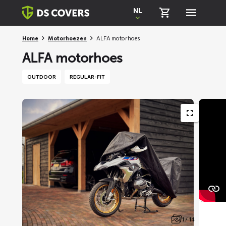
Skiplinks
NL
Home
Motorhoezen
ALFA motorhoes
ALFA motorhoes
OUTDOOR
REGULAR-FIT
1 / 14