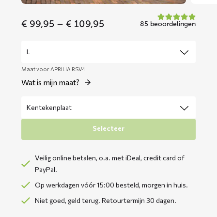
Price
€
99,95
–
€
109,95
85 beoordelingen
range:
€ 99,95
through
€ 109,95
Maat voor APRILIA RSV4
Wat is mijn maat?
Selecteer
Veilig online betalen, o.a. met iDeal, credit card of
PayPal.
Op werkdagen vóór 15:00 besteld, morgen in huis.
Niet goed, geld terug. Retourtermijn 30 dagen.