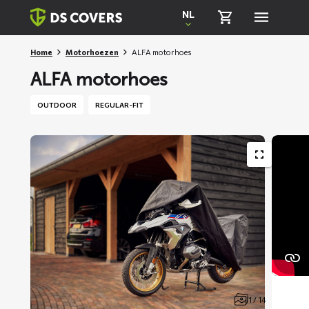
Skiplinks
NL
Home
Motorhoezen
ALFA motorhoes
ALFA motorhoes
OUTDOOR
REGULAR-FIT
1 / 14