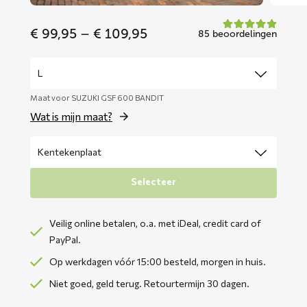
Price
€
99,95
–
€
109,95
85 beoordelingen
range:
€ 99,95
through
€ 109,95
Maat voor SUZUKI GSF 600 BANDIT
Wat is mijn maat?
Selecteer
Veilig online betalen, o.a. met iDeal, credit card of
PayPal.
Op werkdagen vóór 15:00 besteld, morgen in huis.
Niet goed, geld terug. Retourtermijn 30 dagen.