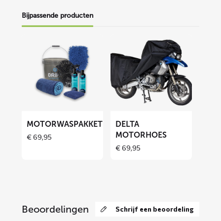
Bijpassende producten
Lees
Lees
meer
meer
over
over
Motorwaspakket
DELTA
motorhoes
MOTORWASPAKKET
DELTA
MOTORHOES
€
69,95
Price
€
69,95
range:
€ 69,95
through
€ 129,90
Beoordelingen
Schrijf een beoordeling