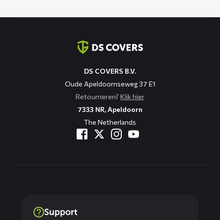
Contact
informatie
DS COVERS B.V.
Oude Apeldoornseweg 37 E1
Retourneren?
Klik hier
7333 NR, Apeldoorn
The Netherlands
Support