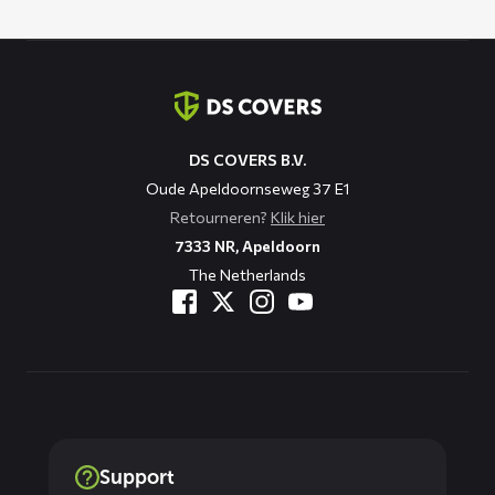
Contact
informatie
DS COVERS B.V.
Oude Apeldoornseweg 37 E1
Retourneren?
Klik hier
7333 NR, Apeldoorn
The Netherlands
Support