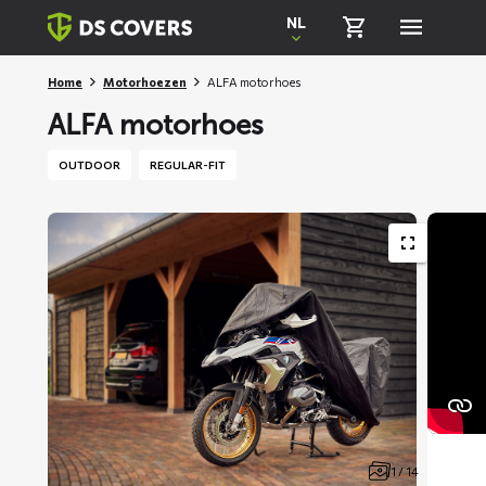
Skiplinks
NL
Home
Motorhoezen
ALFA motorhoes
ALFA motorhoes
OUTDOOR
REGULAR-FIT
1 / 14