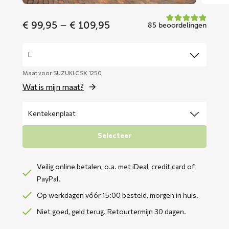
Price
€
99,95
–
€
109,95
85 beoordelingen
range:
€ 99,95
through
€ 109,95
Maat voor SUZUKI GSX 1250
Wat is mijn maat?
Selecteer
Veilig online betalen, o.a. met iDeal, credit card of
PayPal.
Op werkdagen vóór 15:00 besteld, morgen in huis.
Niet goed, geld terug. Retourtermijn 30 dagen.