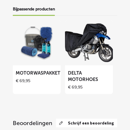
Bijpassende producten
Lees
Lees
meer
meer
over
over
Motorwaspakket
DELTA
motorhoes
MOTORWASPAKKET
DELTA
MOTORHOES
€
69,95
Price
€
69,95
range:
€ 69,95
through
€ 129,90
Beoordelingen
Schrijf een beoordeling