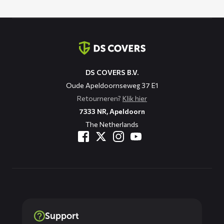
Contact
informatie
DS COVERS B.V.
Oude Apeldoornseweg 37 E1
Retourneren?
Klik hier
7333 NR, Apeldoorn
The Netherlands
Support