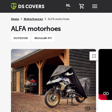
Skiplinks
NL
Home
Motorhoezen
ALFA motorhoes
ALFA motorhoes
OUTDOOR
REGULAR-FIT
1 / 14