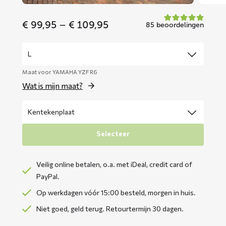
Price
€
99,95
–
€
109,95
85 beoordelingen
range:
€ 99,95
through
€ 109,95
Maat voor YAMAHA YZF R6
Wat is mijn maat?
Selecteer
Veilig online betalen, o.a. met iDeal, credit card of
PayPal.
Op werkdagen vóór 15:00 besteld, morgen in huis.
Niet goed, geld terug. Retourtermijn 30 dagen.