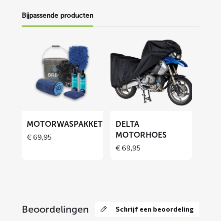
Bijpassende producten
Lees
Lees
meer
meer
over
over
Motorwaspakket
DELTA
motorhoes
MOTORWASPAKKET
DELTA
MOTORHOES
€
69,95
Price
€
69,95
range:
€ 69,95
through
€ 129,90
Beoordelingen
Schrijf een beoordeling