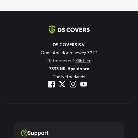
Contact
informatie
DS COVERS B.V.
Oude Apeldoornseweg 37 E1
Retourneren?
Klik hier
7333 NR, Apeldoorn
The Netherlands
Support