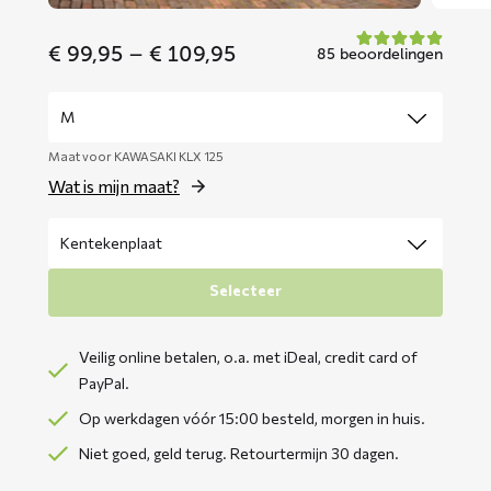
Price
€
99,95
–
€
109,95
85 beoordelingen
range:
€ 99,95
through
€ 109,95
Maat voor KAWASAKI KLX 125
Wat is mijn maat?
Selecteer
Veilig online betalen, o.a. met iDeal, credit card of
PayPal.
Op werkdagen vóór 15:00 besteld, morgen in huis.
Niet goed, geld terug. Retourtermijn 30 dagen.