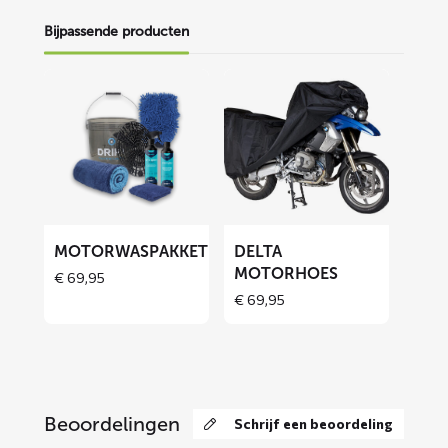
Bijpassende producten
Lees
Lees
meer
meer
over
over
Motorwaspakket
DELTA
motorhoes
MOTORWASPAKKET
DELTA
MOTORHOES
€
69,95
Price
€
69,95
range:
€ 69,95
through
€ 129,90
Beoordelingen
Schrijf een beoordeling