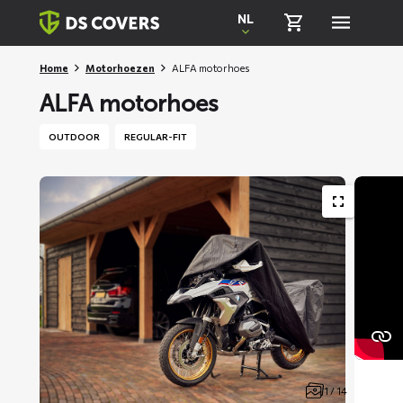
Skiplinks
NL
Home
Motorhoezen
ALFA motorhoes
ALFA motorhoes
OUTDOOR
REGULAR-FIT
1 / 14