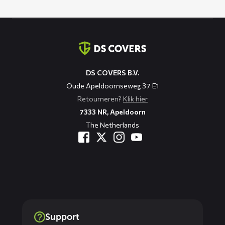
Contact
informatie
DS COVERS B.V.
Oude Apeldoornseweg 37 E1
Retourneren?
Klik hier
7333 NR, Apeldoorn
The Netherlands
Support