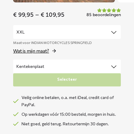
Price
€
99,95
–
€
109,95
85 beoordelingen
range:
€ 99,95
through
€ 109,95
Maat voor INDIAN MOTORCYCLES SPRINGFIELD
Wat is mijn maat?
Selecteer
Veilig online betalen, o.a. met iDeal, credit card of
PayPal.
Op werkdagen vóór 15:00 besteld, morgen in huis.
Niet goed, geld terug. Retourtermijn 30 dagen.