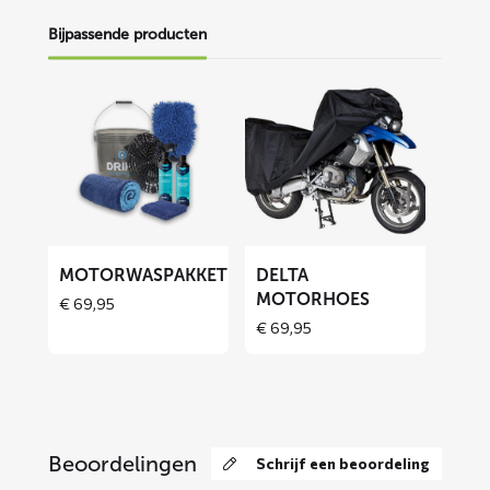
Bijpassende producten
Lees
Lees
meer
meer
over
over
Motorwaspakket
DELTA
motorhoes
MOTORWASPAKKET
DELTA
MOTORHOES
€
69,95
Price
€
69,95
range:
€ 69,95
through
€ 129,90
Beoordelingen
Schrijf een beoordeling