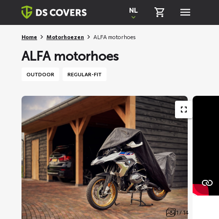
Skiplinks
NL
Home
Motorhoezen
ALFA motorhoes
ALFA motorhoes
OUTDOOR
REGULAR-FIT
1 / 14