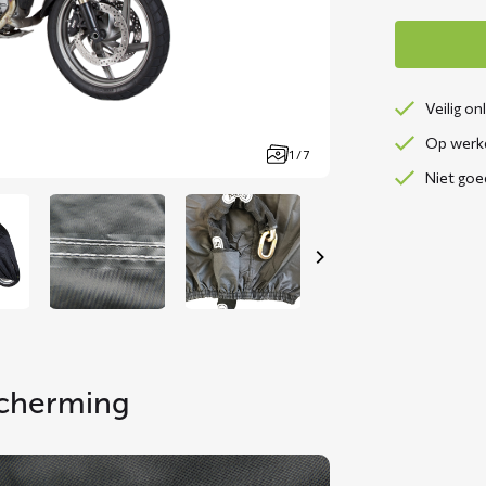
Veilig on
Op werkd
1 / 7
Niet goe
scherming