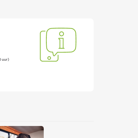
0 uur)
Lees
meer