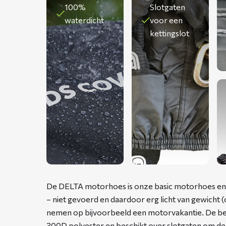
100%
Slotgaten
waterdicht
voor een
kettingslot
De DELTA motorhoes is onze basic motorhoes en 
– niet gevoerd en daardoor erg licht van gewicht (c
nemen op bijvoorbeeld een motorvakantie. De b
300D polyester en beschikt over slotgaten om de