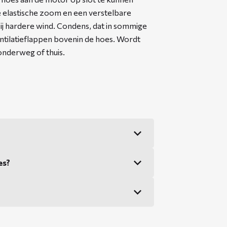
e elastische zoom en een verstelbare
ij hardere wind. Condens, dat in sommige
entilatieflappen bovenin de hoes. Wordt
derweg of thuis. ​
es?