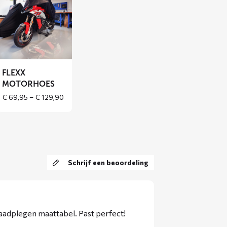
over
FLEXX
motorhoes
FLEXX
MOTORHOES
Price
€
69,95
–
€
129,90
:
range:
95
€ 69,95
gh
through
,95
€ 129,90
Schrijf een beoordeling
aadplegen maattabel. Past perfect!