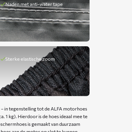
Naden met anti-water tape
Sterke elastische zoom
– in tegenstelling tot de ALFA motorhoes
a. 1 kg). Hierdoor is de hoes ideaal mee te
eschermhoes is gemaakt van duurzaam
 hoes aan de motor op slot te kunnen