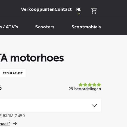
Verkooppunten
Contact
NL
 / ATV's
Scooters
Scootmobiels
A motorhoes
REGULAR-FIT
5
29 beoordelingen
ZUKI RM-Z 450
 maat?