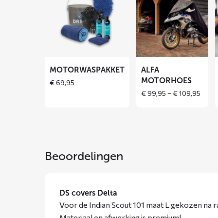
over
over
Motorwaspakket
ALFA
motorhoes
MOTORWASPAKKET
ALFA
MOTORHOES
€
69,95
Price
€
99,95
–
€
109,95
range
€ 99,
throu
€ 109
Beoordelingen
DS covers Delta
Voor de Indian Scout 101 maat L gekozen na r
Materiaal en afwerking is premium!