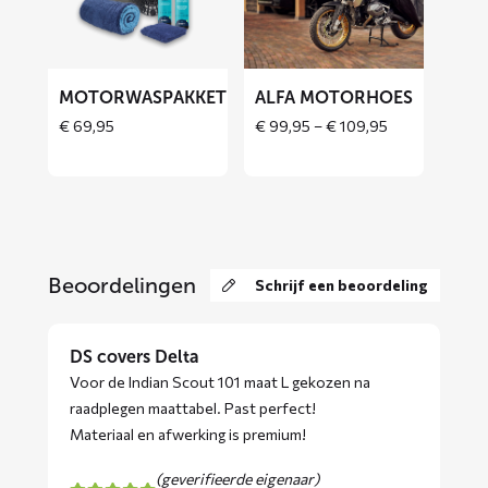
motorhoes
MOTORWASPAKKET
ALFA MOTORHOES
Price
€
69,95
€
99,95
–
€
109,95
range:
Price
€ 99,95
range:
through
€ 69,95
€ 109,95
through
€ 129,90
Beoordelingen
Schrijf een beoordeling
DS covers Delta
Voor de Indian Scout 101 maat L gekozen na
raadplegen maattabel. Past perfect!
Materiaal en afwerking is premium!
(geverifieerde eigenaar)