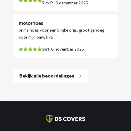
Rick P.,
9 december 2025
motorhoes
prima hoes voor een billijke prijs. groot genoeg
voor mijn bmw k75
bart,
6 november 2025
Bekijk alle beoordelingen
Contact
informatie