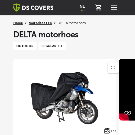
Skiplinks
NL
Home
Motorhoezen
DELTA motorhoes
DELTA motorhoes
OUTDOOR
REGULAR-FIT
1 / 7