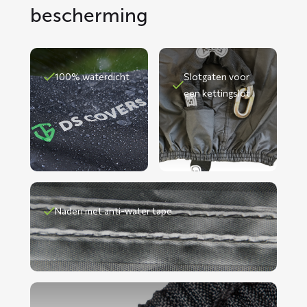
bescherming
100% waterdicht
Slotgaten voor
een kettingslot
Naden met anti-water tape