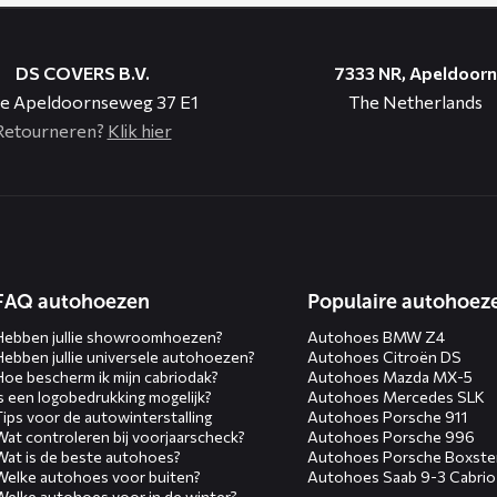
DS COVERS B.V.
7333 NR, Apeldoorn
e Apeldoornseweg 37 E1
The Netherlands
Retourneren?
Klik hier
n
FAQ autohoezen
Populaire autohoez
Hebben jullie showroomhoezen?
Autohoes BMW Z4
Hebben jullie universele autohoezen?
Autohoes Citroën DS
Hoe bescherm ik mijn cabriodak?
Autohoes Mazda MX-5
Is een logobedrukking mogelijk?
Autohoes Mercedes SLK
Tips voor de autowinterstalling
Autohoes Porsche 911
Wat controleren bij voorjaarscheck?
Autohoes Porsche 996
Wat is de beste autohoes?
Autohoes Porsche Boxste
Welke autohoes voor buiten?
Autohoes Saab 9-3 Cabrio
Welke autohoes voor in de winter?