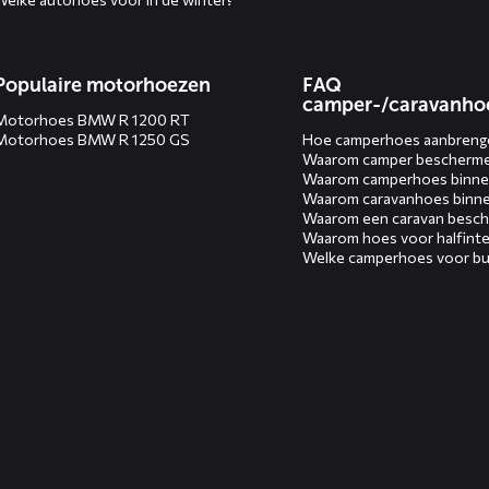
Populaire motorhoezen
FAQ
camper-/caravanho
Motorhoes BMW R 1200 RT
Motorhoes BMW R 1250 GS
Hoe camperhoes aanbreng
Waarom camper bescherm
Waarom camperhoes binne
Waarom caravanhoes binn
Waarom een caravan besc
Waarom hoes voor halfinte
Welke camperhoes voor bu