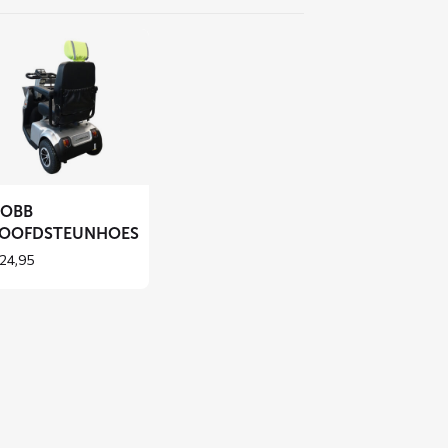
s
er
r
BB
fdsteunhoes
OBB
OOFDSTEUNHOES
24,95