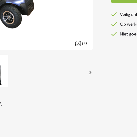
Veilig on
Op werkd
Niet goe
1 / 3
.