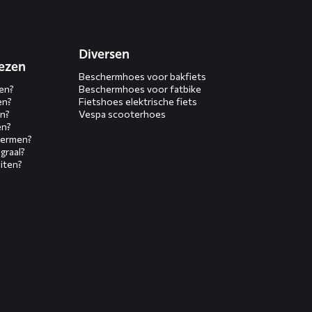
Diversen
ezen
Beschermhoes voor bakfiets
en?
Beschermhoes voor fatbike
en?
Fietshoes elektrische fiets
n?
Vespa scooterhoes
en?
hermen?
graal?
iten?