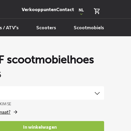
Verkooppunten
Contact
NL
 / ATV's
Scooters
Scootmobiels
 scootmobielhoes
5
KIM SE
 maat?
In winkelwagen