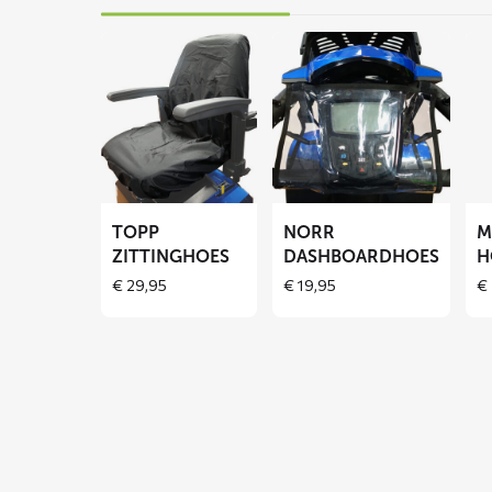
Lees
Lees
Lee
meer
meer
me
over
over
ove
TOPP
NORR
MO
zittinghoes
dashboardhoes
hoo
TOPP
NORR
M
ZITTINGHOES
DASHBOARDHOES
H
€
29,95
€
19,95
€