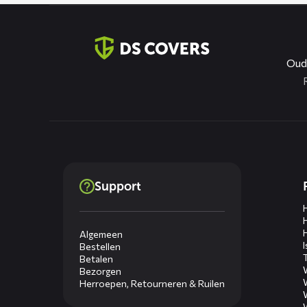
Contact
informatie
Oud
Dienste
Support
menus
Algemeen
Bestellen
Betalen
Bezorgen
Herroepen, Retourneren & Ruilen